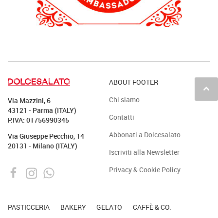
ABOUT FOOTER
keyboard_arrow_up
Chi siamo
Via Mazzini, 6
43121 - Parma (ITALY)
Contatti
P.IVA: 01756990345
Abbonati a Dolcesalato
Via Giuseppe Pecchio, 14
20131 - Milano (ITALY)
Iscriviti alla Newsletter
Privacy & Cookie Policy
PASTICCERIA
BAKERY
GELATO
CAFFÈ & CO.