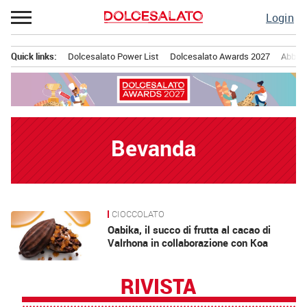
Passa
Login
al
contenuto
Quick links:
Dolcesalato Power List
Dolcesalato Awards 2027
Abbona
Menu principale
Bevanda
CIOCCOLATO
News
Oabika, il succo di frutta al cacao di
Valrhona in collaborazione con Koa
RIVISTA