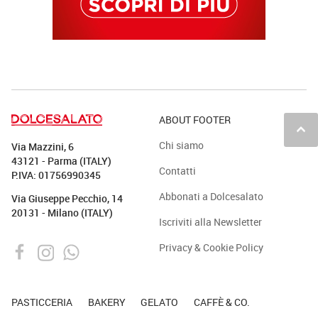
ABOUT FOOTER
keyboard_arrow_up
Chi siamo
Via Mazzini, 6
43121 - Parma (ITALY)
Contatti
P.IVA: 01756990345
Abbonati a Dolcesalato
Via Giuseppe Pecchio, 14
20131 - Milano (ITALY)
Iscriviti alla Newsletter
Privacy & Cookie Policy
PASTICCERIA
BAKERY
GELATO
CAFFÈ & CO.