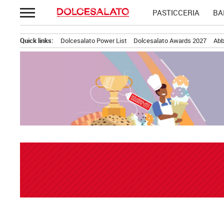
Passa
PASTICCERIA
BA
al
contenuto
Quick links:
Dolcesalato Power List
Dolcesalato Awards 2027
Abb