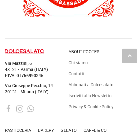
ABOUT FOOTER
keyboard_arrow_up
Chi siamo
Via Mazzini, 6
43121 - Parma (ITALY)
Contatti
P.IVA: 01756990345
Abbonati a Dolcesalato
Via Giuseppe Pecchio, 14
20131 - Milano (ITALY)
Iscriviti alla Newsletter
Privacy & Cookie Policy
PASTICCERIA
BAKERY
GELATO
CAFFÈ & CO.