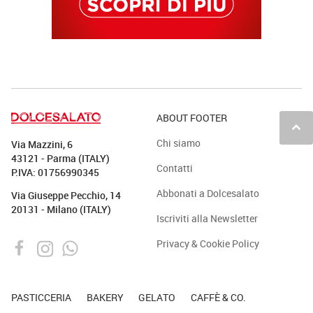
ABOUT FOOTER
keyboard_arrow_up
Chi siamo
Via Mazzini, 6
43121 - Parma (ITALY)
Contatti
P.IVA: 01756990345
Abbonati a Dolcesalato
Via Giuseppe Pecchio, 14
20131 - Milano (ITALY)
Iscriviti alla Newsletter
Privacy & Cookie Policy
PASTICCERIA
BAKERY
GELATO
CAFFÈ & CO.