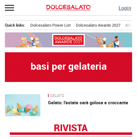
Passa
Login
al
contenuto
Quick links:
Dolcesalato Power List
Dolcesalato Awards 2027
Abbona
Menu principale
basi per gelateria
GELATO
News
Gelato: l’estate sarà golosa e croccante
RIVISTA