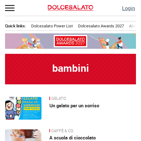
Passa
Login
al
contenuto
Quick links:
Dolcesalato Power List
Dolcesalato Awards 2027
Abbona
Menu principale
bambini
GELATO
News
Un gelato per un sorriso
CAFFÈ & CO.
A scuola di cioccolato