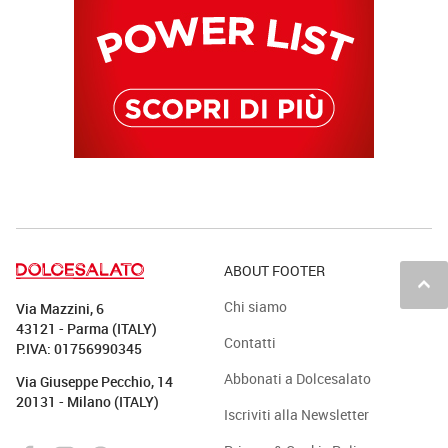
ABOUT FOOTER
keyboard_arrow_up
Chi siamo
Via Mazzini, 6
43121 - Parma (ITALY)
Contatti
P.IVA: 01756990345
Abbonati a Dolcesalato
Via Giuseppe Pecchio, 14
20131 - Milano (ITALY)
Iscriviti alla Newsletter