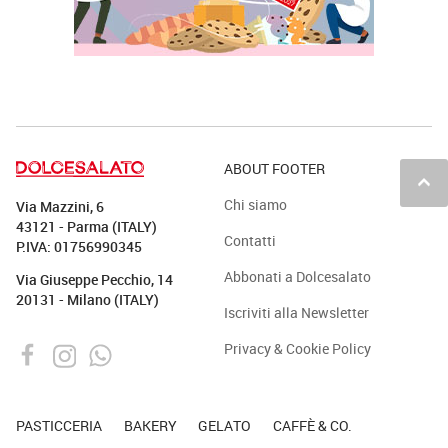
ABOUT FOOTER
keyboard_arrow_up
Chi siamo
Via Mazzini, 6
43121 - Parma (ITALY)
Contatti
P.IVA: 01756990345
Abbonati a Dolcesalato
Via Giuseppe Pecchio, 14
20131 - Milano (ITALY)
Iscriviti alla Newsletter
Privacy & Cookie Policy
PASTICCERIA
BAKERY
GELATO
CAFFÈ & CO.