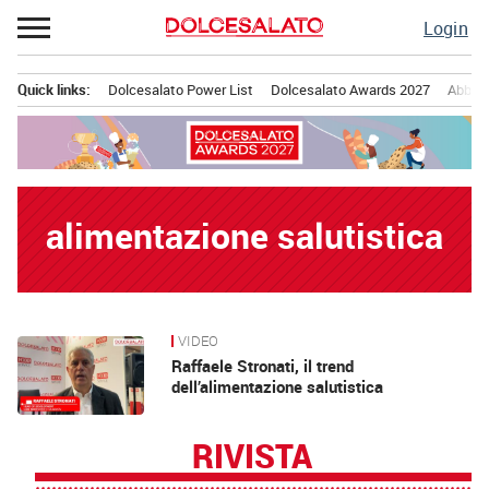
Passa
Login
al
contenuto
Quick links:
Dolcesalato Power List
Dolcesalato Awards 2027
Abbona
Menu principale
alimentazione salutistica
VIDEO
News
Raffaele Stronati, il trend
dell’alimentazione salutistica
RIVISTA