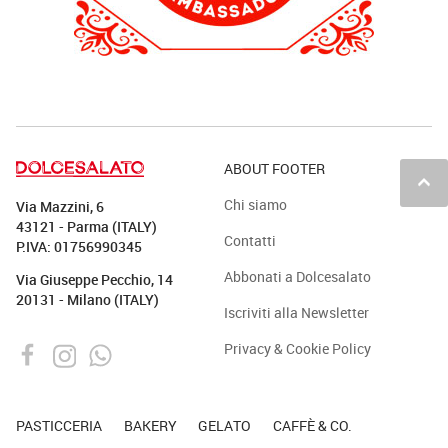
ABOUT FOOTER
keyboard_arrow_up
Chi siamo
Via Mazzini, 6
43121 - Parma (ITALY)
Contatti
P.IVA: 01756990345
Abbonati a Dolcesalato
Via Giuseppe Pecchio, 14
20131 - Milano (ITALY)
Iscriviti alla Newsletter
Privacy & Cookie Policy
PASTICCERIA
BAKERY
GELATO
CAFFÈ & CO.