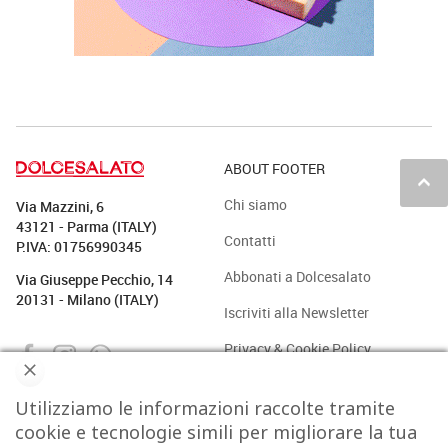
ABOUT FOOTER
keyboard_arrow_up
Chi siamo
Via Mazzini, 6
43121 - Parma (ITALY)
Contatti
P.IVA: 01756990345
Abbonati a Dolcesalato
Via Giuseppe Pecchio, 14
20131 - Milano (ITALY)
Iscriviti alla Newsletter
Privacy & Cookie Policy
Utilizziamo le informazioni raccolte tramite
PASTICCERIA
BAKERY
GELATO
CAFFÈ & CO.
cookie e tecnologie simili per migliorare la tua