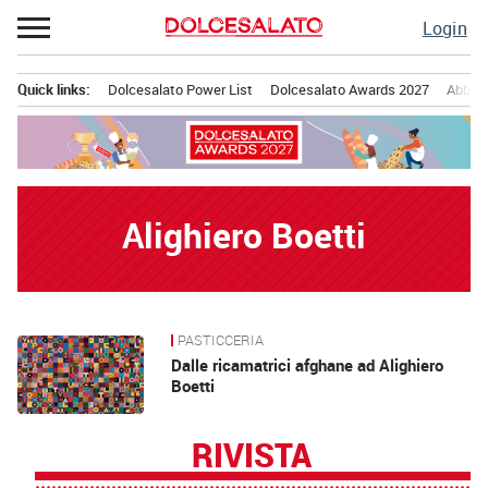
Passa
Login
al
contenuto
Quick links:
Dolcesalato Power List
Dolcesalato Awards 2027
Abbona
Menu principale
Alighiero Boetti
PASTICCERIA
News
Dalle ricamatrici afghane ad Alighiero
Boetti
RIVISTA