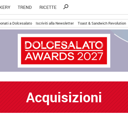
Ricerca
search
KERY
TREND
RICETTE
per:
onati a Dolcesalato
Iscriviti alla Newsletter
Toast & Sandwich Revolution
Acquisizioni