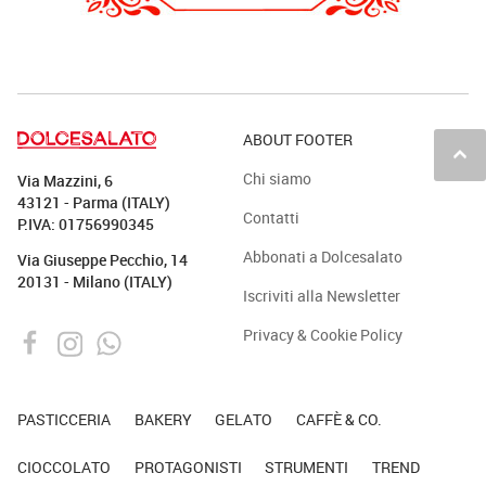
ABOUT FOOTER
keyboard_arrow_up
Chi siamo
Via Mazzini, 6
43121 - Parma (ITALY)
Contatti
P.IVA: 01756990345
Abbonati a Dolcesalato
Via Giuseppe Pecchio, 14
20131 - Milano (ITALY)
Iscriviti alla Newsletter
Privacy & Cookie Policy
PASTICCERIA
BAKERY
GELATO
CAFFÈ & CO.
CIOCCOLATO
PROTAGONISTI
STRUMENTI
TREND