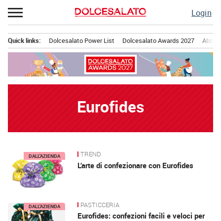
Passa
Login
al
contenuto
Quick links:
Dolcesalato Power List
Dolcesalato Awards 2027
Abbona
Menu principale
Eurofides
TREND
News
DALL’AZIENDA
L’arte di confezionare con Eurofides
PASTICCERIA
DALL’AZIENDA
Eurofides: confezioni facili e veloci per