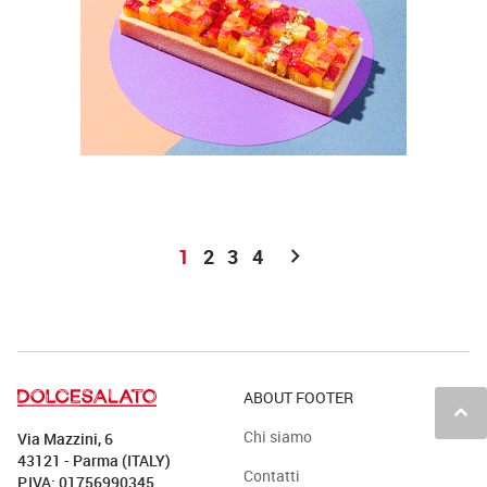
chevron_right
1
2
3
4
ABOUT FOOTER
keyboard_arrow_up
Chi siamo
Via Mazzini, 6
43121 - Parma (ITALY)
Contatti
P.IVA: 01756990345