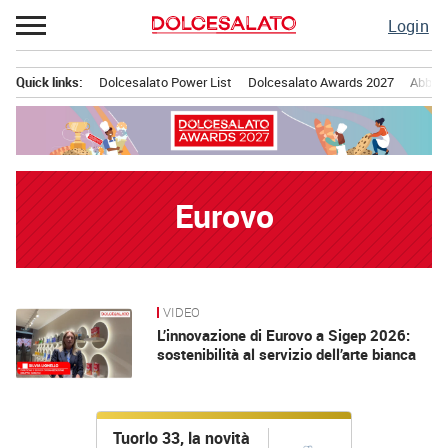
Passa
Login
al
contenuto
Quick links:
Dolcesalato Power List
Dolcesalato Awards 2027
Abbona
Menu principale
Eurovo
VIDEO
News
L’innovazione di Eurovo a Sigep 2026:
sostenibilità al servizio dell’arte bianca
Tuorlo 33, la novità