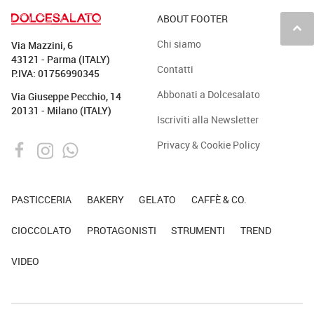
ABOUT FOOTER
keyboard_arrow_up
Chi siamo
Via Mazzini, 6
43121 - Parma (ITALY)
Contatti
P.IVA: 01756990345
Abbonati a Dolcesalato
Via Giuseppe Pecchio, 14
20131 - Milano (ITALY)
Iscriviti alla Newsletter
Privacy & Cookie Policy
PASTICCERIA
BAKERY
GELATO
CAFFÈ & CO.
CIOCCOLATO
PROTAGONISTI
STRUMENTI
TREND
VIDEO