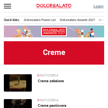
Passa
Login
al
contenuto
Quick links:
Dolcesalato Power List
Dolcesalato Awards 2027
Abbona
Menu principale
Creme
PASTICCERIA
News
Crema zabaione
PASTICCERIA
Crema pasticcera