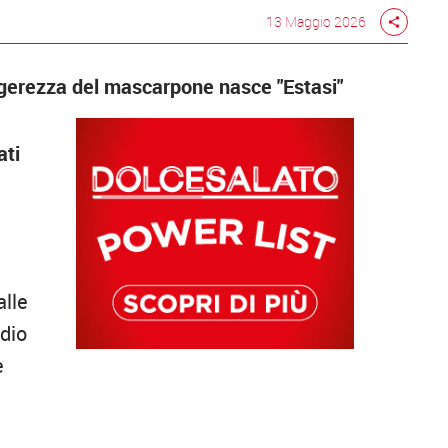
13 Maggio 2026
share
eggerezza del mascarpone nasce "Estasi"
ati
alle
odio
e