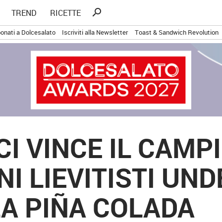
Ricerca
search
TREND
RICETTE
per:
onati a Dolcesalato
Iscriviti alla Newsletter
Toast & Sandwich Revolution
CI VINCE IL CAMP
I LIEVITISTI UND
A PIÑA COLADA