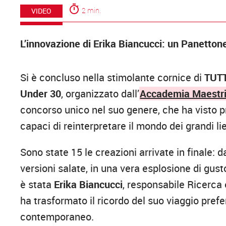
timer
2 min.
VIDEO
L’innovazione di Erika Biancucci: un Panettone
Si è concluso nella stimolante cornice di
TUT
Under 30
, organizzato dall’
Accademia Maestri 
concorso unico nel suo genere, che ha visto pr
capaci di reinterpretare il mondo dei grandi lie
Sono state 15 le creazioni arrivate in finale: dal
versioni salate, in una vera esplosione di gust
è stata
Erika Biancucci
, responsabile Ricerca 
ha trasformato il ricordo del suo viaggio prefe
contemporaneo.