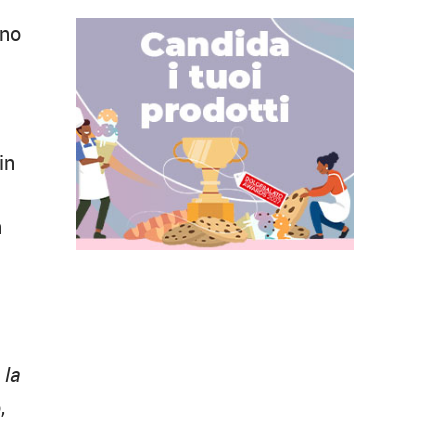
ino
in
n
 la
,