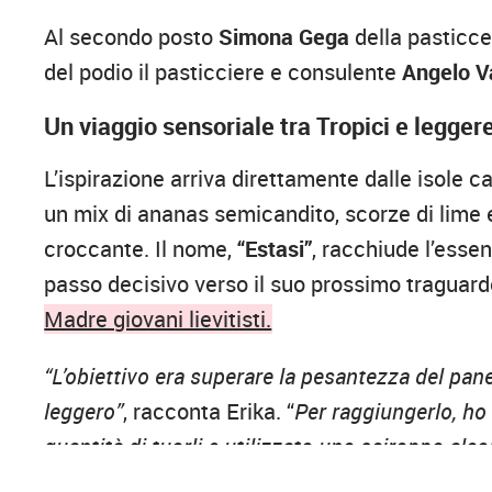
Al secondo posto
Simona Gega
della pasticce
del podio il pasticciere e consulente
Angelo V
Un viaggio sensoriale tra Tropici e legger
L’ispirazione arriva direttamente dalle isole ca
un mix di ananas semicandito, scorze di lime 
croccante. Il nome,
“Estasi”
, racchiude l’esse
passo decisivo verso il suo prossimo traguardo:
Madre giovani lievitisti.
“L’obiettivo era superare la pesantezza del pan
leggero”
, racconta Erika. “
Per raggiungerlo, ho 
quantità di tuorli e utilizzato uno sciroppo alco
aromatico e dalla straordinaria leggerezza.