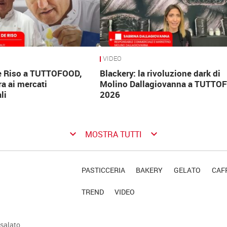
VIDEO
e Riso a TUTTOFOOD,
Blackery: la rivoluzione dark di
ra ai mercati
Molino Dallagiovanna a TUTTO
li
2026
keyboard_arrow_down
keyboard_arrow_down
MOSTRA TUTTI
PASTICCERIA
BAKERY
GELATO
CAFF
TREND
VIDEO
salato