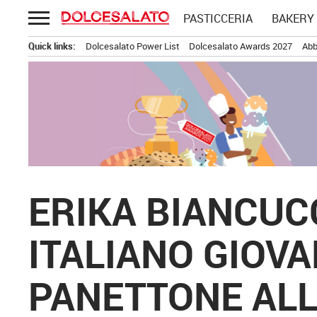
Passa
PASTICCERIA
BAKERY
al
contenuto
Quick links:
Dolcesalato Power List
Dolcesalato Awards 2027
Abb
ERIKA BIANCUC
ITALIANO GIOVAN
PANETTONE ALL