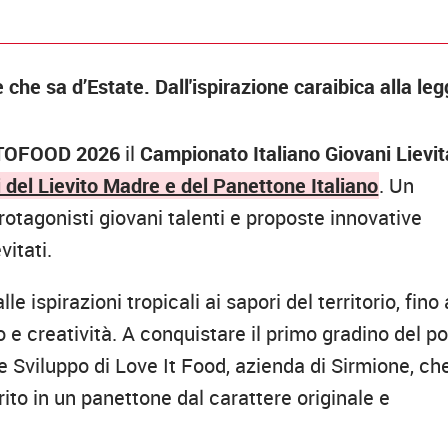
 che sa d’Estate. Dall'ispirazione caraibica alla l
TOFOOD 2026
il
Campionato Italiano Giovani Lievit
del Lievito Madre e del Panettone Italiano
. Un
otagonisti giovani talenti e proposte innovative
vitati.
le ispirazioni tropicali ai sapori del territorio, fino 
o e creatività. A conquistare il primo gradino del p
e Sviluppo di Love It Food, azienda di Sirmione, ch
rito in un panettone dal carattere originale e