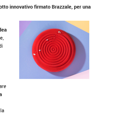
tto innovativo firmato Brazzale, per una
dea
e,
di
are
a
la