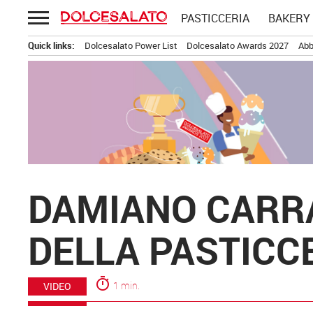
Passa
PASTICCERIA
BAKERY
al
contenuto
Quick links:
Dolcesalato Power List
Dolcesalato Awards 2027
Abb
DAMIANO CARRA
DELLA PASTICC
timer
1 min.
VIDEO