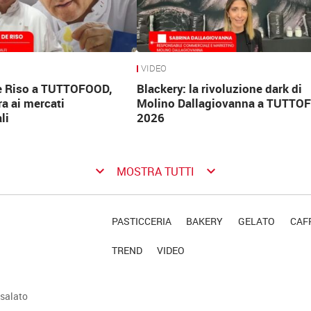
VIDEO
e Riso a TUTTOFOOD,
Blackery: la rivoluzione dark di
ra ai mercati
Molino Dallagiovanna a TUTTO
li
2026
keyboard_arrow_down
keyboard_arrow_down
MOSTRA TUTTI
PASTICCERIA
BAKERY
GELATO
CAFF
TREND
VIDEO
salato