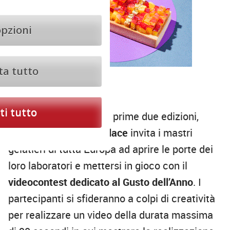
opzioni
ta tutto
Il videocontest
i tutto
Dopo il successo delle prime due edizioni,
anche per il 2024
Artglace
invita i mastri
gelatieri di tutta Europa ad aprire le porte dei
loro laboratori e mettersi in gioco con il
videocontest dedicato al Gusto dell’Anno
. I
partecipanti si sfideranno a colpi di creatività
per realizzare un video della durata massima