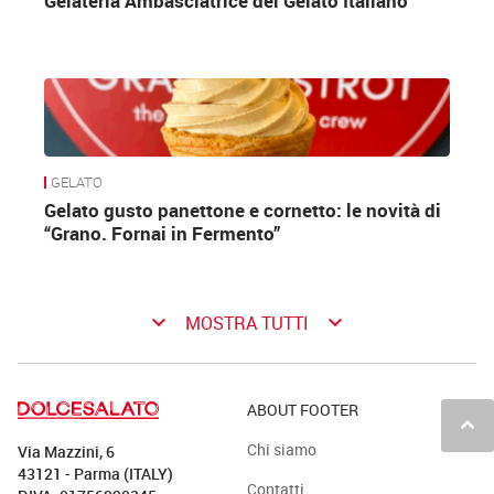
Gelateria Ambasciatrice del Gelato Italiano
GELATO
Gelato gusto panettone e cornetto: le novità di
“Grano. Fornai in Fermento”
keyboard_arrow_down
keyboard_arrow_down
MOSTRA TUTTI
ABOUT FOOTER
keyboard_arrow_up
Chi siamo
Via Mazzini, 6
43121 - Parma (ITALY)
Contatti