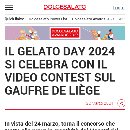
Passa
Login
al
contenuto
Quick links:
Dolcesalato Power List
Dolcesalato Awards 2027
Abbona
Menu principale
IL GELATO DAY 2024
SI CELEBRA CON IL
VIDEO CONTEST SUL
GAUFRE DE LIÈGE
22 Marzo 2024
share
In vista del 24 marzo, torna il concorso che