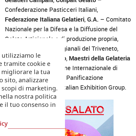
Confederazione Pasticceri Italiani,
Federazione Italiana Gelatieri
,
G.A.
– Comitato
Nazionale per la Difesa e la Diffusione del
Gelato Artigianale e di produzione propria,
G.A.T.
– Gelatieri Artigianali del Triveneto,
 utilizziamo le
Ilgelatoartigianale.info
,
Maestri della Gelateria
e tramite cookie e
Italiana
,
SIGEP
– Salone Internazionale di
 migliorare la tua
Gelateria, Pasticceria, Panificazione
 sito, analizzare
Artigianali e Caffè di Italian Exhibition Group.
r scopi di marketing.
nella nostra politica
re il tuo consenso in
icy