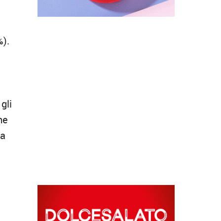
%).
gli
me
da