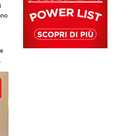
i
ono
 e
.