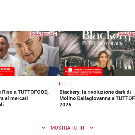
VIDEO
e Riso a TUTTOFOOD,
Blackery: la rivoluzione dark di
ra ai mercati
Molino Dallagiovanna a TUTTO
li
2026
keyboard_arrow_down
keyboard_arrow_down
MOSTRA TUTTI