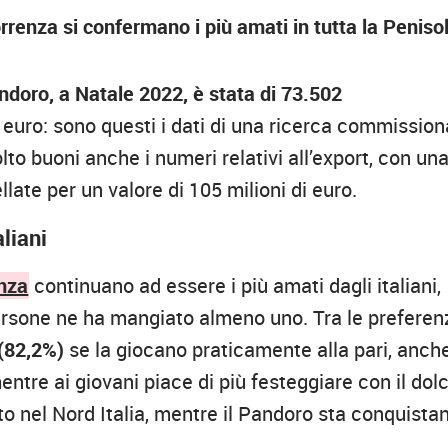
correnza si confermano i più amati in tutta la Peniso
doro, a Natale 2022, è stata di 73.502
di euro: sono questi i dati di una ricerca commissio
o buoni anche i numeri relativi all’export, con un
ate per un valore di 105 milioni di euro.
aliani
enza
continuano ad essere i più amati dagli italiani,
 persone ne ha mangiato almeno uno. Tra le preferen
(82,2%)
se la giocano praticamente alla pari, anch
entre ai giovani piace di più festeggiare con il dol
ito nel Nord Italia, mentre il Pandoro sta conquista