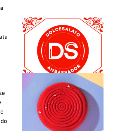
la
nata
a
ze
e
ce
ndo