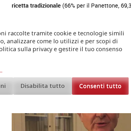
ricetta tradizionale
(66% per il Panettone, 69,
“speciali”, per esempio arricchiti con delle c
i più aperti a scoprire le novità per provare 
ni raccolte tramite cookie e tecnologie simili
Nel complesso,
il percepito dei consumatori sul
, analizzare come lo utilizzi e per scopi di
infatti oltre l’80% degli italiani valuta positi
litica sulla privacy e gestire il tuo consenso
circa sette consumatori su dieci sanno che son
oni
Disabilita tutto
Consenti tutto