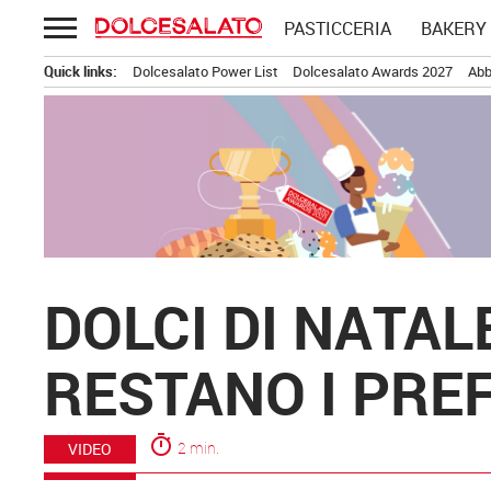
Passa
PASTICCERIA
BAKERY
al
contenuto
Quick links:
Dolcesalato Power List
Dolcesalato Awards 2027
Abb
DOLCI DI NATA
RESTANO I PREF
timer
2 min.
VIDEO