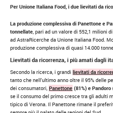
Per Unione Italiana Food, i due lievitati da ri
La produzione complessiva di Panettone e Pan
tonnellate
, pari ad un valore di 552,1 milioni 
ad AstraRicerche da Unione Italiana Food. Molt
produzione complessiva di quasi 14.000 tonnell
Lievitati da ricorrenza, i più amati dagli it
Secondo la ricerca, i grandi
lievitati da ricorr
tanto che nell’ultimo anno oltre il 95% delle
dei consumatori,
Panettone
(81%) e Pandoro 
se il consumo del primo cresce tra gli adulti m
tipico di Verona. Il Panettone rimane il prefer
sempre più il palato delle regioni del Sud.