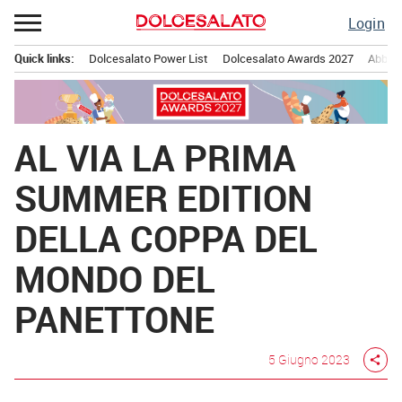
Passa
Login
al
contenuto
Quick links:
Dolcesalato Power List
Dolcesalato Awards 2027
Abbona
Menu principale
AL VIA LA PRIMA
SUMMER EDITION
DELLA COPPA DEL
MONDO DEL
PANETTONE
5 Giugno 2023
share