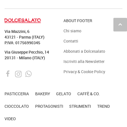
ABOUT FOOTER
keyboard_arrow_up
Chi siamo
Via Mazzini, 6
43121 - Parma (ITALY)
Contatti
P.IVA: 01756990345
Abbonati a Dolcesalato
Via Giuseppe Pecchio, 14
20131 - Milano (ITALY)
Iscriviti alla Newsletter
Privacy & Cookie Policy
PASTICCERIA
BAKERY
GELATO
CAFFÈ & CO.
CIOCCOLATO
PROTAGONISTI
STRUMENTI
TREND
VIDEO