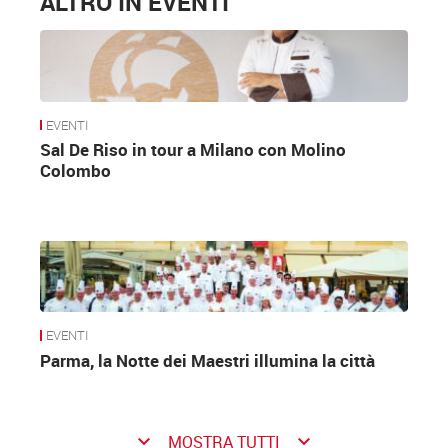
ALTRO IN EVENTI
EVENTI
Sal De Riso in tour a Milano con Molino
Colombo
EVENTI
Parma, la Notte dei Maestri illumina la città
keyboard_arrow_down
keyboard_arrow_down
MOSTRA TUTTI