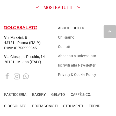
keyboard_arrow_down
keyboard_arrow_down
MOSTRA TUTTI
ABOUT FOOTER
keyboard_arrow_up
Chi siamo
Via Mazzini, 6
43121 - Parma (ITALY)
Contatti
P.IVA: 01756990345
Abbonati a Dolcesalato
Via Giuseppe Pecchio, 14
20131 - Milano (ITALY)
Iscriviti alla Newsletter
Privacy & Cookie Policy
PASTICCERIA
BAKERY
GELATO
CAFFÈ & CO.
CIOCCOLATO
PROTAGONISTI
STRUMENTI
TREND