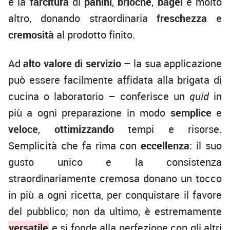
e la
farcitura
di
panini
,
brioche
,
bagel
e molto
altro, donando straordinaria
freschezza
e
cremosità
al prodotto finito.
Ad
alto valore di servizio
– la sua applicazione
può essere facilmente affidata alla brigata di
cucina o laboratorio – conferisce un
quid
in
più a ogni preparazione in modo
semplice
e
veloce
,
ottimizzando
tempi e risorse.
Semplicità che fa rima con
eccellenza
: il suo
gusto unico e la consistenza
straordinariamente cremosa donano un tocco
in più a ogni ricetta, per conquistare il favore
del pubblico; non da ultimo, è estremamente
versatile
e si fonde alla perfezione con gli altri