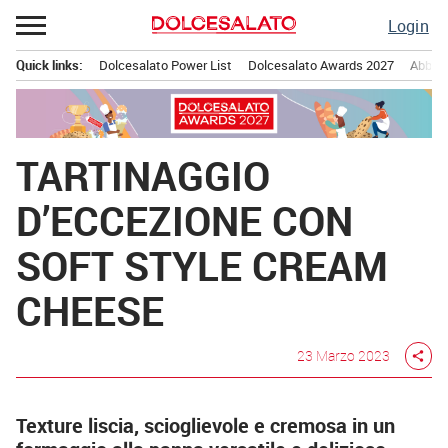
Passa
Login
al
contenuto
Quick links:
Dolcesalato Power List
Dolcesalato Awards 2027
Abbona
Menu principale
TARTINAGGIO
D’ECCEZIONE CON
SOFT STYLE CREAM
CHEESE
23 Marzo 2023
share
Texture liscia, scioglievole e cremosa in un