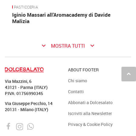
PASTICCERIA
Iginio Massari all’Aromacademy di Davide
Malizia
keyboard_arrow_down
keyboard_arrow_down
MOSTRA TUTTI
ABOUT FOOTER
keyboard_arrow_up
Chi siamo
Via Mazzini, 6
43121 - Parma (ITALY)
Contatti
P.IVA: 01756990345
Abbonati a Dolcesalato
Via Giuseppe Pecchio, 14
20131 - Milano (ITALY)
Iscriviti alla Newsletter
Privacy & Cookie Policy