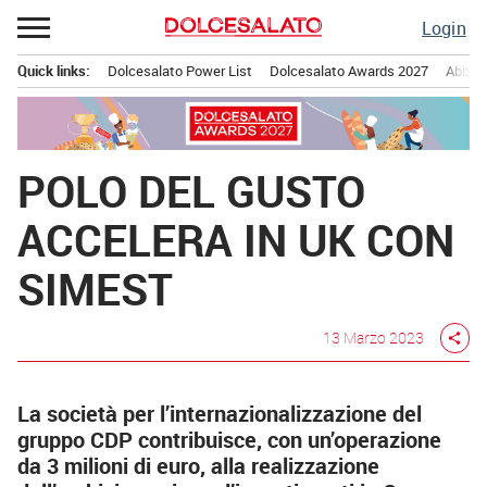
Passa
Login
al
contenuto
Quick links:
Dolcesalato Power List
Dolcesalato Awards 2027
Abbona
Menu principale
POLO DEL GUSTO
ACCELERA IN UK CON
SIMEST
13 Marzo 2023
share
La società per l’internazionalizzazione del
gruppo CDP contribuisce, con un’operazione
da 3 milioni di euro, alla realizzazione