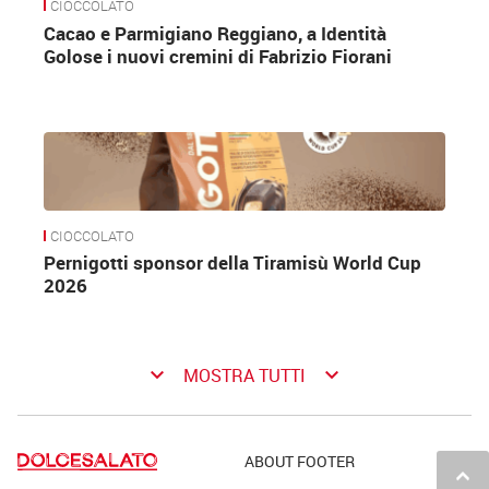
CIOCCOLATO
Cacao e Parmigiano Reggiano, a Identità
Golose i nuovi cremini di Fabrizio Fiorani
CIOCCOLATO
Pernigotti sponsor della Tiramisù World Cup
2026
keyboard_arrow_down
keyboard_arrow_down
MOSTRA TUTTI
ABOUT FOOTER
keyboard_arrow_up