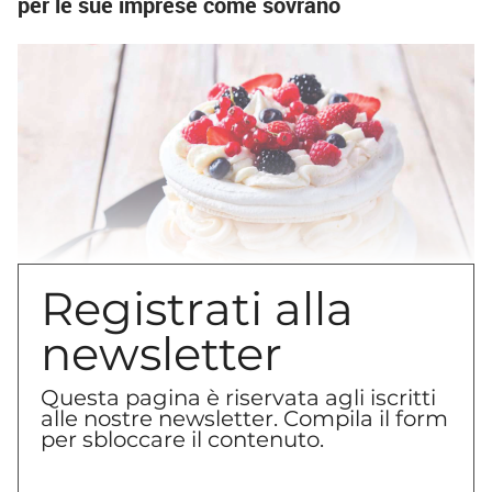
per le sue imprese come sovrano
Registrati alla
newsletter
La
Meringata
è un dolce semplice
Questa pagina è riservata agli iscritti
alle nostre newsletter. Compila il form
all’apparenza, che si basa nello specifico su
per sbloccare il contenuto.
due parti, la meringa e la panna montata o