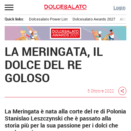
Passa
Login
al
contenuto
Quick links:
Dolcesalato Power List
Dolcesalato Awards 2027
Abbona
Menu principale
LA MERINGATA, IL
DOLCE DEL RE
GOLOSO
5 Ottobre 2022
share
La Meringata è nata alla corte del re di Polonia
Stanislao Leszczynski che è passato alla
storia più per la sua passione per i dolci che