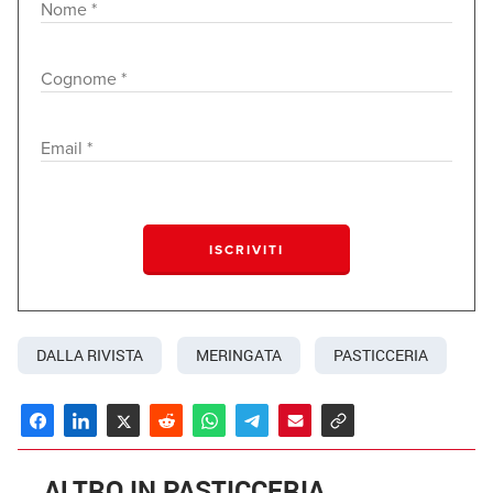
crema a supporto. A seconda della versione
che si sceglie di realizzare, la problematica più
comune è la montatura della panna, che deve
essere bilanciata. Lo stesso vale per la crema,
che viene prediletta leggera e ariosa/soffice
per creare un gioco di consistenze con gli
strati di meringa.
DALLA RIVISTA
MERINGATA
PASTICCERIA
ALTRO IN PASTICCERIA