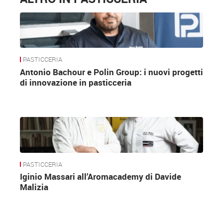
PASTICCERIA
Antonio Bachour e Polin Group: i nuovi progetti
di innovazione in pasticceria
PASTICCERIA
Iginio Massari all’Aromacademy di Davide
Malizia
UN NOME UNA GARANZIA
Come suggerisce il nome, la meringa è la