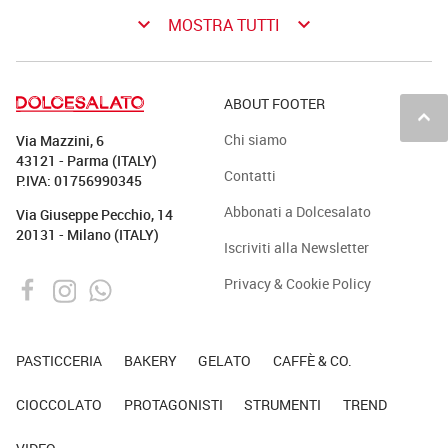
keyboard_arrow_down
keyboard_arrow_down
MOSTRA TUTTI
ABOUT FOOTER
keyboard_arrow_up
Chi siamo
Via Mazzini, 6
43121 - Parma (ITALY)
Contatti
P.IVA: 01756990345
Abbonati a Dolcesalato
Via Giuseppe Pecchio, 14
20131 - Milano (ITALY)
Iscriviti alla Newsletter
Privacy & Cookie Policy
PASTICCERIA
BAKERY
GELATO
CAFFÈ & CO.
CIOCCOLATO
PROTAGONISTI
STRUMENTI
TREND