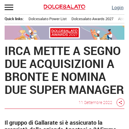
Passa
Login
al
contenuto
Quick links:
Dolcesalato Power List
Dolcesalato Awards 2027
Abbona
Menu principale
IRCA METTE A SEGNO
DUE ACQUISIZIONI A
BRONTE E NOMINA
DUE SUPER MANAGER
11 Settembre 2022
share
Il gruppo di Gallarate si è assicurato la