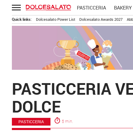
Passa
PASTICCERIA
BAKERY
al
contenuto
Quick links:
Dolcesalato Power List
Dolcesalato Awards 2027
Abb
PASTICCERIA V
DOLCE
timer
5 min.
PASTICCERIA