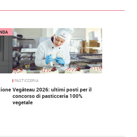
ENDA
 che
PASTICCERIA
zione
Vegâteau 2026: ultimi posti per il
concorso di pasticceria 100%
vegetale