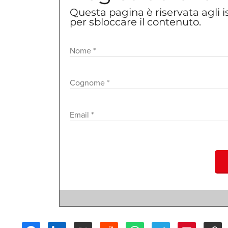
Questa pagina è riservata agli is
per sbloccare il contenuto.
Flexitarianesimo
. Una parola con la quale pe
vogliamo restare indietro in tema di
food tren
sostanzialmente onnivori, orientano la propr
plant based, cioè privilegiando il consumo di f
tagliando notevolmente quello delle proteine 
DI COSA STIAMO PARLANDO