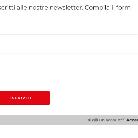
critti alle nostre newsletter. Compila il form
rò dovremo velocemente venire a patti se non
d
. Flexitariani si definiscono coloro che, pur resta
ia alimentazione verso una tendenza vegana. O meg
rutta, verdura, cereali e legumi. Ed eliminando o
animali.
Hai già un account?
Acce