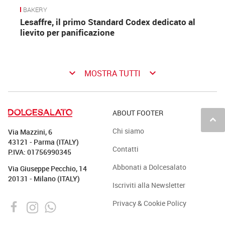
BAKERY
Lesaffre, il primo Standard Codex dedicato al
lievito per panificazione
keyboard_arrow_down
keyboard_arrow_down
MOSTRA TUTTI
ABOUT FOOTER
keyboard_arrow_up
Chi siamo
Via Mazzini, 6
43121 - Parma (ITALY)
Contatti
P.IVA: 01756990345
Abbonati a Dolcesalato
Via Giuseppe Pecchio, 14
20131 - Milano (ITALY)
Iscriviti alla Newsletter
Privacy & Cookie Policy