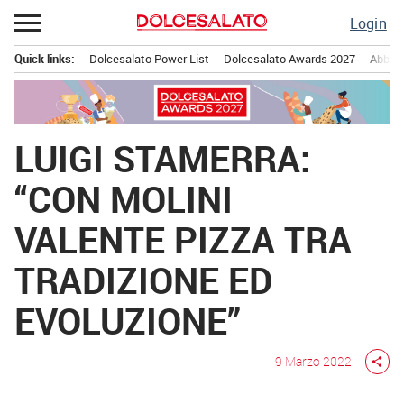
Passa
Login
al
contenuto
Quick links:
Dolcesalato Power List
Dolcesalato Awards 2027
Abbona
Menu principale
LUIGI STAMERRA:
“CON MOLINI
VALENTE PIZZA TRA
TRADIZIONE ED
EVOLUZIONE”
9 Marzo 2022
share