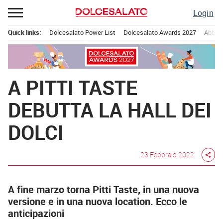
Passa
Login
al
contenuto
Quick links:
Dolcesalato Power List
Dolcesalato Awards 2027
Abbona
Menu principale
A PITTI TASTE
DEBUTTA LA HALL DEI
DOLCI
23 Febbraio 2022
share
A fine marzo torna Pitti Taste, in una nuova
versione e in una nuova location. Ecco le
anticipazioni