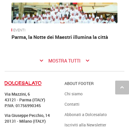
EVENTI
Parma, la Notte dei Maestri illumina la città
keyboard_arrow_down
keyboard_arrow_down
MOSTRA TUTTI
ABOUT FOOTER
keyboard_arrow_up
Chi siamo
Via Mazzini, 6
43121 - Parma (ITALY)
Contatti
P.IVA: 01756990345
Abbonati a Dolcesalato
Via Giuseppe Pecchio, 14
20131 - Milano (ITALY)
Iscriviti alla Newsletter