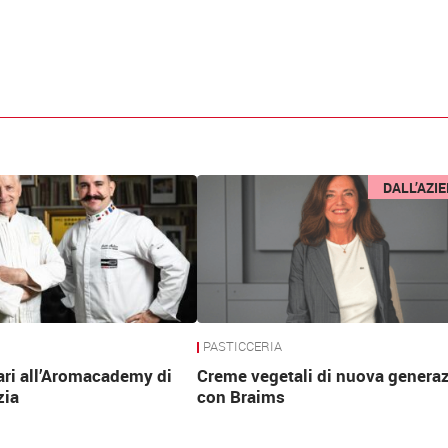
DALL’AZI
PASTICCERIA
ari all’Aromacademy di
Creme vegetali di nuova genera
zia
con Braims