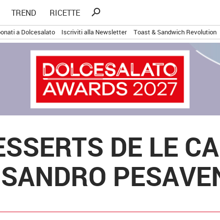
Ricerca
search
TREND
RICETTE
per:
onati a Dolcesalato
Iscriviti alla Newsletter
Toast & Sandwich Revolution
DESSERTS DE LE C
SSANDRO PESAVE