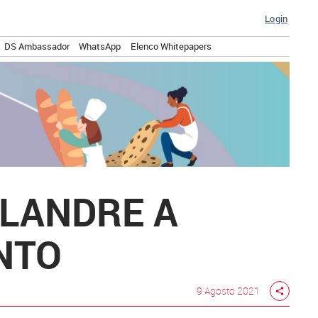
Login
DS Ambassador
WhatsApp
Elenco Whitepapers
ALANDRE A
NTO
9 Agosto 2021
share