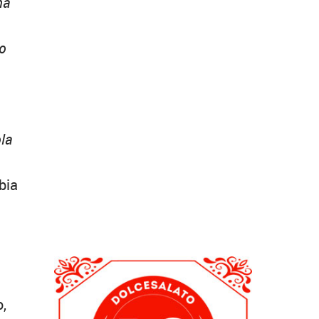
na
zo
ola
bia
o,