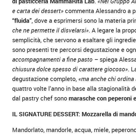
di pasticceria MammaRita Lab
.
«Nel Gruppo Al
e carta dei dessert»
commenta Alessandro a pr
“fluida”
, dove a esprimersi sono la materia pr
che ne permette il disvelarsi»
. A legare la prop
semplicità, che servono a esaltare gli ingredi
sono presenti tre percorsi degustazione e og
accompagnamenti a fine pasto –
spiega Aless
chiusura dolce spesso di carattere giocoso»
. L
degustazione completo,
«ma anche chi ordina à
quattro volte l’anno in base alla stagionalità de
dal pastry chef sono
marasche con peperoni e 
IL SIGNATURE DESSERT: Mozzarella di mando
Mandorlato, mandorle, acqua, miele, peperoncin