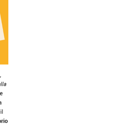
,
lla
ne
a
il
orio