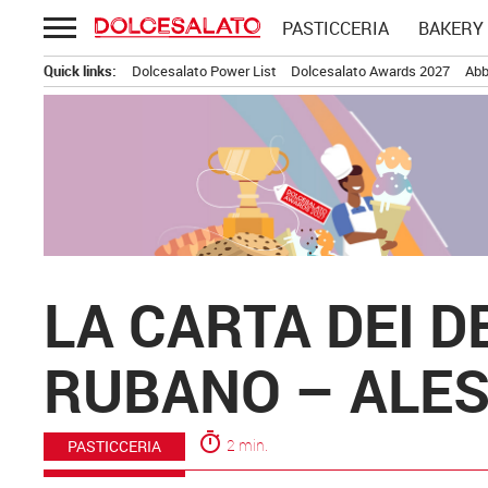
Passa
PASTICCERIA
BAKERY
al
contenuto
Quick links:
Dolcesalato Power List
Dolcesalato Awards 2027
Abb
LA CARTA DEI 
RUBANO – ALE
timer
2 min.
PASTICCERIA