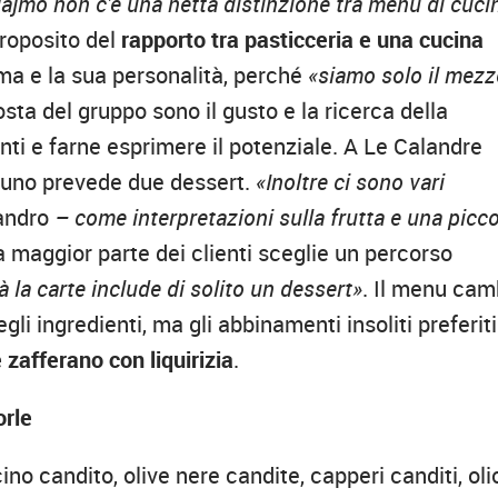
ajmo non c’è una netta distinzione tra menu di cuci
oposito del
rapporto tra pasticceria e una cucina
ima e la sua personalità, perché
«siamo solo il mez
osta del gruppo sono il gusto e la ricerca della
enti e farne esprimere il potenziale. A Le Calandre
nuno prevede due dessert.
«Inoltre ci sono vari
andro
– come interpretazioni sulla frutta e una picc
a maggior parte dei clienti sceglie un percorso
 la carte include di solito un dessert»
. Il menu cam
gli ingredienti, ma gli abbinamenti insoliti preferiti
zafferano con liquirizia
.
rle
o candito, olive nere candite, capperi canditi, oli