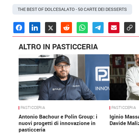
THE BEST OF DOLCESALATO - 50 CARTE DEI DESSERTS
ALTRO IN PASTICCERIA
PASTICCERIA
PASTICCERIA
Antonio Bachour e Polin Group: i
Iginio Mass
nuovi progetti di innovazione in
Davide Mali
pasticceria