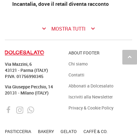
Incantalia, dove il retail diventa racconto
keyboard_arrow_down
keyboard_arrow_down
MOSTRA TUTTI
ABOUT FOOTER
keyboard_arrow_up
Chi siamo
Via Mazzini, 6
43121 - Parma (ITALY)
Contatti
P.IVA: 01756990345
Abbonati a Dolcesalato
Via Giuseppe Pecchio, 14
20131 - Milano (ITALY)
Iscriviti alla Newsletter
Privacy & Cookie Policy
PASTICCERIA
BAKERY
GELATO
CAFFÈ & CO.