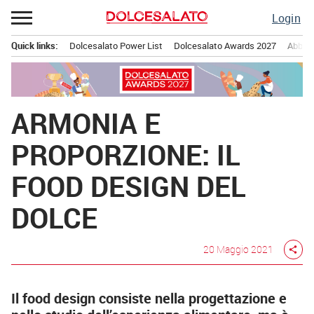
Passa
Login
al
contenuto
Quick links:
Dolcesalato Power List
Dolcesalato Awards 2027
Abbona
Menu principale
ARMONIA E
PROPORZIONE: IL
FOOD DESIGN DEL
DOLCE
20 Maggio 2021
share
Il food design consiste nella progettazione e