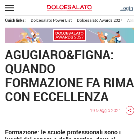
Passa
Login
al
contenuto
Quick links:
Dolcesalato Power List
Dolcesalato Awards 2027
Abbona
Menu principale
AGUGIARO&FIGNA:
QUANDO
FORMAZIONE FA RIMA
CON ECCELLENZA
19 Maggio 2021
share
Formazione: le scuole professionali sono i