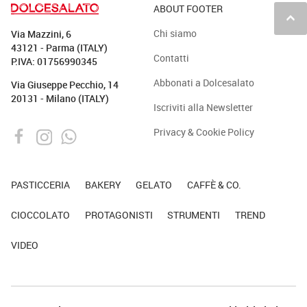
ABOUT FOOTER
keyboard_arrow_up
Chi siamo
Via Mazzini, 6
43121 - Parma (ITALY)
Contatti
P.IVA: 01756990345
Abbonati a Dolcesalato
Via Giuseppe Pecchio, 14
20131 - Milano (ITALY)
Iscriviti alla Newsletter
Privacy & Cookie Policy
PASTICCERIA
BAKERY
GELATO
CAFFÈ & CO.
CIOCCOLATO
PROTAGONISTI
STRUMENTI
TREND
VIDEO