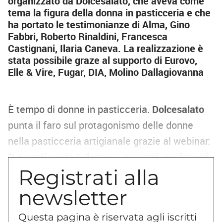
organizzato da Dolcesalato, che aveva come
tema la figura della donna in pasticceria e che
ha portato le testimonianze di Alma, Gino
Fabbri, Roberto Rinaldini, Francesca
Castignani, Ilaria Caneva. La realizzazione è
stata possibile graze al supporto di Eurovo,
Elle & Vire, Fugar, DIA, Molino Dallagiovanna
È tempo di donne in pasticceria.
Dolcesalato
punta il faro sul protagonismo delle donne
nella pasticceria artigianale grazie al webinar:
“La pasticceria è donna – percorsi, evoluzioni
Registrati alla
e arrivi nel firmamento dell’arte dolce”
. Anche
in pasticceria assistiamo infatti a una forte
newsletter
crescita delle quote rosa, sia sul fronte della
Questa pagina è riservata agli iscritti
formazione, sia in ambito lavorativo, presso i