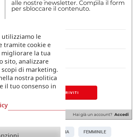
alle nostre newsletter. Compila il form
laboratori di pasticceria e ristorazione. Giovani
per sbloccare il contenuto.
ragazze e donne più mature perseguono
saldamente la via della pasticceria, spinte da
 utilizziamo le
una passione smisurata e dalla convinzione
e tramite cookie e
che il loro merito sarà proporzionale al loro
 migliorare la tua
successo. Il webinar è stato pensato per
 sito, analizzare
sensibilizzare e aggregare quindi il settore
r scopi di marketing.
della pasticceria
, attraverso i ruoli di donne
nella nostra politica
re il tuo consenso in
pasticcere che con il loro lavoro qualificano la
pasticceria italiana, a casa e nel resto del
icy
mondo.
Hai già un account?
Accedi
DOLCESALATO
DONNA
FEMMINILE
opzioni