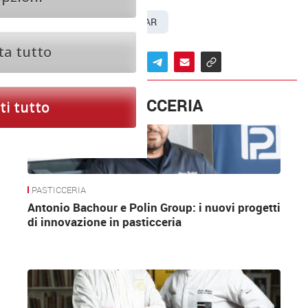
PASTICCERIA
WEBINAR
ta tutto
ALTRO IN PASTICCERIA
i tutto
RIVIVI QUI IL WEBINAR INTEGRALE
PASTICCERIA
Antonio Bachour e Polin Group: i nuovi progetti
di innovazione in pasticceria