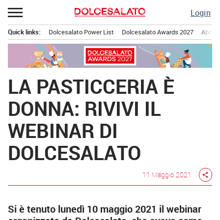
Passa
Login
al
contenuto
Quick links:
Dolcesalato Power List
Dolcesalato Awards 2027
Abbona
Menu principale
LA PASTICCERIA È
DONNA: RIVIVI IL
WEBINAR DI
DOLCESALATO
11 Maggio 2021
share
Si è tenuto lunedì 10 maggio 2021 il webinar