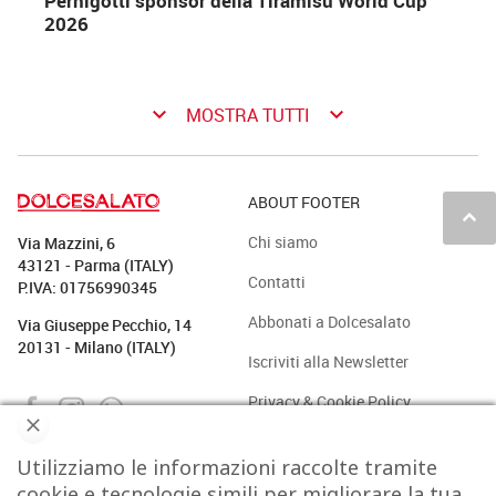
Pernigotti sponsor della Tiramisù World Cup
2026
keyboard_arrow_down
keyboard_arrow_down
MOSTRA TUTTI
ABOUT FOOTER
keyboard_arrow_up
Chi siamo
Via Mazzini, 6
43121 - Parma (ITALY)
Contatti
P.IVA: 01756990345
Abbonati a Dolcesalato
Via Giuseppe Pecchio, 14
20131 - Milano (ITALY)
Iscriviti alla Newsletter
Privacy & Cookie Policy
Utilizziamo le informazioni raccolte tramite
PASTICCERIA
BAKERY
GELATO
CAFFÈ & CO.
cookie e tecnologie simili per migliorare la tua