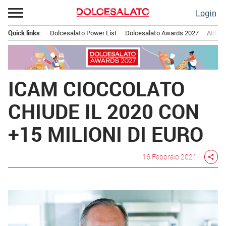
Passa
Login
al
contenuto
Quick links:
Dolcesalato Power List
Dolcesalato Awards 2027
Abbona
Menu principale
ICAM CIOCCOLATO
CHIUDE IL 2020 CON
+15 MILIONI DI EURO
16 Febbraio 2021
share