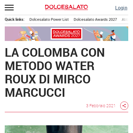
Passa
Login
al
contenuto
Quick links:
Dolcesalato Power List
Dolcesalato Awards 2027
Abbona
Menu principale
LA COLOMBA CON
METODO WATER
ROUX DI MIRCO
MARCUCCI
3 Febbraio 2021
share