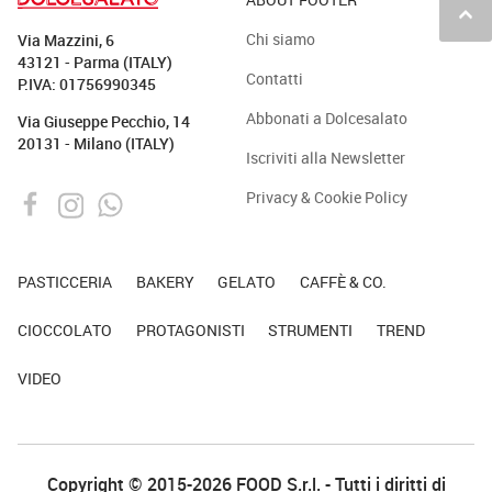
keyboard_arrow_up
Chi siamo
Via Mazzini, 6
43121 - Parma (ITALY)
Contatti
P.IVA: 01756990345
Abbonati a Dolcesalato
Via Giuseppe Pecchio, 14
20131 - Milano (ITALY)
Iscriviti alla Newsletter
Privacy & Cookie Policy
PASTICCERIA
BAKERY
GELATO
CAFFÈ & CO.
CIOCCOLATO
PROTAGONISTI
STRUMENTI
TREND
VIDEO
Copyright © 2015-2026 FOOD S.r.l. - Tutti i diritti di