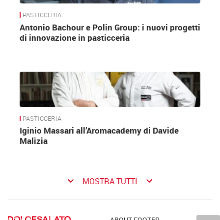
PASTICCERIA
Antonio Bachour e Polin Group: i nuovi progetti
di innovazione in pasticceria
PASTICCERIA
Iginio Massari all’Aromacademy di Davide
Malizia
keyboard_arrow_down
keyboard_arrow_down
MOSTRA TUTTI
ABOUT FOOTER