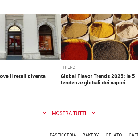
TREND
ove il retail diventa
Global Flavor Trends 2025: le 5
tendenze globali dei sapori
keyboard_arrow_down
keyboard_arrow_down
MOSTRA TUTTI
PASTICCERIA
BAKERY
GELATO
CAFF