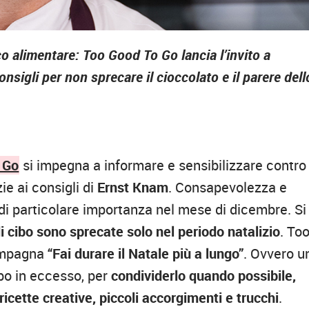
o alimentare: Too Good To Go lancia l’invito a
nsigli per non sprecare il cioccolato e il parere dell
 Go
si impegna a informare e sensibilizzare contro 
ie ai consigli di
Ernst Knam
. Consapevolezza e
ti di particolare importanza nel mese di dicembre. Si
i cibo sono sprecate solo nel periodo natalizio
. To
campagna
“Fai durare il Natale più a lungo”
. Ovvero u
ibo in eccesso, per
condividerlo quando possibile,
 ricette creative, piccoli accorgimenti e trucchi
.