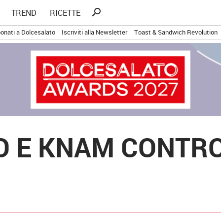
Ricerca
search
TREND
RICETTE
per:
onati a Dolcesalato
Iscriviti alla Newsletter
Toast & Sandwich Revolution
O E KNAM CONTRO