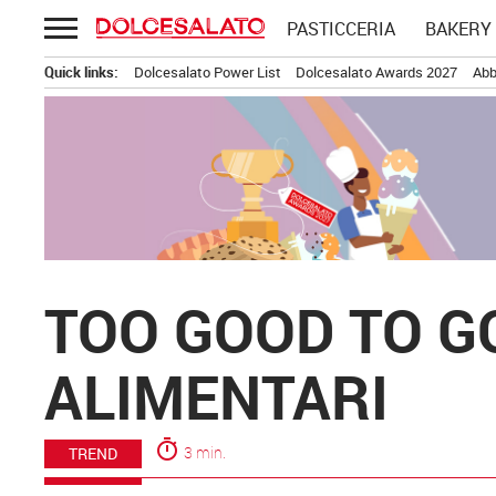
Passa
PASTICCERIA
BAKERY
al
contenuto
Quick links:
Dolcesalato Power List
Dolcesalato Awards 2027
Abb
TOO GOOD TO G
ALIMENTARI
timer
3 min.
TREND