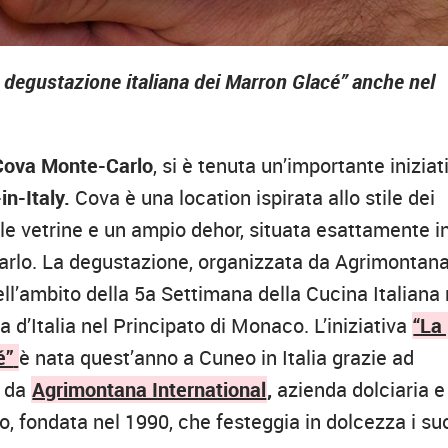
 degustazione italiana dei Marron Glacé” anche nel
Cova Monte-Carlo
, si è tenuta un’importante iniziat
n-Italy.
Cova è una location ispirata allo stile dei
le vetrine e un ampio dehor, situata esattamente i
Carlo. La degustazione, organizzata da Agrimontan
nell’ambito della 5a Settimana della Cucina Italiana 
 d’Italia nel Principato di Monaco. L’iniziativa
“La
é”
è nata quest’anno a Cuneo in Italia grazie ad
o da
Agrimontana International
,
azienda dolciaria e
, fondata nel 1990, che festeggia in dolcezza i su