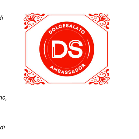
di
no,
di