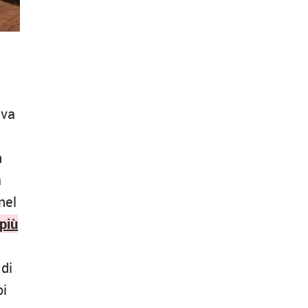
iva
n
a
nel
 più
 di
oi