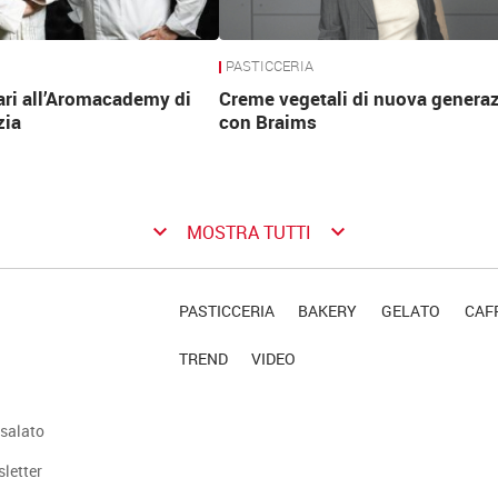
PASTICCERIA
ari all’Aromacademy di
Creme vegetali di nuova genera
zia
con Braims
keyboard_arrow_down
keyboard_arrow_down
MOSTRA TUTTI
PASTICCERIA
BAKERY
GELATO
CAFF
TREND
VIDEO
salato
sletter