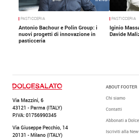
PASTICCERIA
PASTICCERIA
Antonio Bachour e Polin Group: i
Iginio Mass
nuovi progetti di innovazione in
Davide Mali
pasticceria
ABOUT FOOTER
Chi siamo
Via Mazzini, 6
43121 - Parma (ITALY)
Contatti
P.IVA: 01756990345
Abbonati a Dolce
Via Giuseppe Pecchio, 14
Iscriviti alla New
20131 - Milano (ITALY)