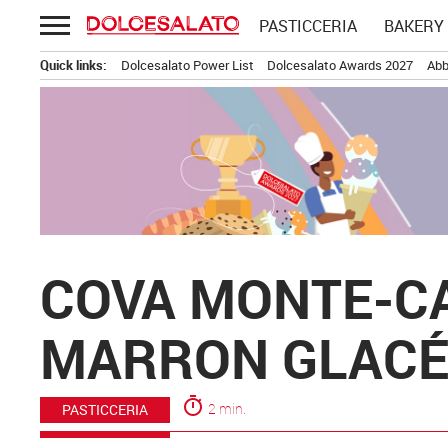
Passa
PASTICCERIA
BAKERY
al
contenuto
Quick links:
Dolcesalato Power List
Dolcesalato Awards 2027
Abb
COVA MONTE-CA
MARRON GLAC
timer
2 min.
PASTICCERIA