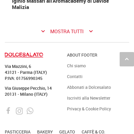
Iginio Massari all’Aromacademy di Davide
Malizia
keyboard_arrow_down
keyboard_arrow_down
MOSTRA TUTTI
ABOUT FOOTER
keyboard_arrow_up
Chi siamo
Via Mazzini, 6
43121 - Parma (ITALY)
Contatti
P.IVA: 01756990345
Abbonati a Dolcesalato
Via Giuseppe Pecchio, 14
20131 - Milano (ITALY)
Iscriviti alla Newsletter
Privacy & Cookie Policy
PASTICCERIA
BAKERY
GELATO
CAFFÈ & CO.