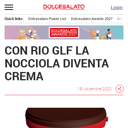
Passa
Login
al
contenuto
Quick links:
Dolcesalato Power List
Dolcesalato Awards 2027
Abbona
Menu principale
CON RIO GLF LA
NOCCIOLA DIVENTA
CREMA
19 Novembre 2020
share