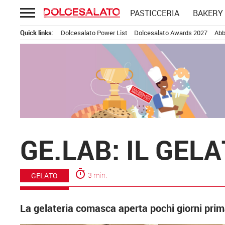
Passa
PASTICCERIA
BAKERY
al
contenuto
Quick links:
Dolcesalato Power List
Dolcesalato Awards 2027
Abb
GE.LAB: IL GEL
timer
3 min.
GELATO
La gelateria comasca aperta pochi giorni prima