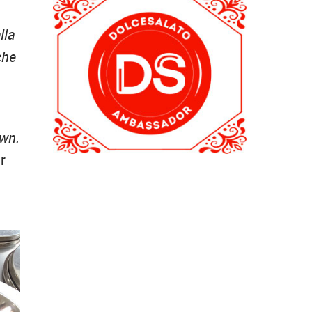
lla
che
own.
r