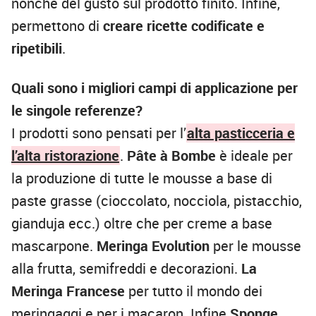
nonché del gusto sul prodotto finito. Infine,
permettono di
creare ricette codificate e
ripetibili
.
Quali sono i migliori campi di applicazione per
le singole referenze?
I prodotti sono pensati per l’
alta pasticceria e
l’alta ristorazione
.
Pâte à Bombe
è ideale per
la produzione di tutte le mousse a base di
paste grasse (cioccolato, nocciola, pistacchio,
gianduja ecc.) oltre che per creme a base
mascarpone.
Meringa Evolution
per le mousse
alla frutta, semifreddi e decorazioni.
La
Meringa Francese
per tutto il mondo dei
meringaggi e per i macaron. Infine
Sponge