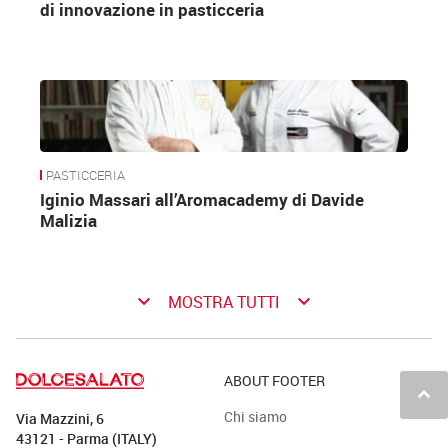
di innovazione in pasticceria
PASTICCERIA
Iginio Massari all’Aromacademy di Davide
Malizia
keyboard_arrow_down
keyboard_arrow_down
MOSTRA TUTTI
ABOUT FOOTER
keyboard_arrow_up
Chi siamo
Via Mazzini, 6
43121 - Parma (ITALY)