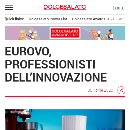
Passa
Login
al
contenuto
Quick links:
Dolcesalato Power List
Dolcesalato Awards 2027
Abbona
Menu principale
EUROVO,
PROFESSIONISTI
DELL’INNOVAZIONE
30 Aprile 2020
share