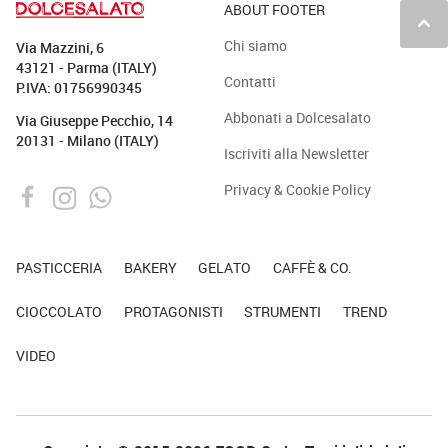
ABOUT FOOTER
keyboard_arrow_up
Chi siamo
Via Mazzini, 6
43121 - Parma (ITALY)
Contatti
P.IVA: 01756990345
Abbonati a Dolcesalato
Via Giuseppe Pecchio, 14
20131 - Milano (ITALY)
Iscriviti alla Newsletter
Privacy & Cookie Policy
PASTICCERIA
BAKERY
GELATO
CAFFÈ & CO.
CIOCCOLATO
PROTAGONISTI
STRUMENTI
TREND
VIDEO