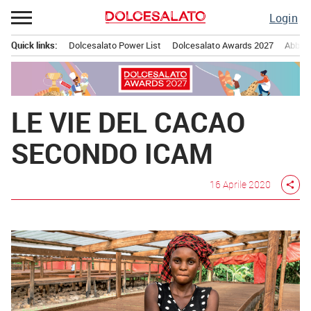
Passa
Login
al
contenuto
Quick links:
Dolcesalato Power List
Dolcesalato Awards 2027
Abbona
Menu principale
LE VIE DEL CACAO
SECONDO ICAM
16 Aprile 2020
share