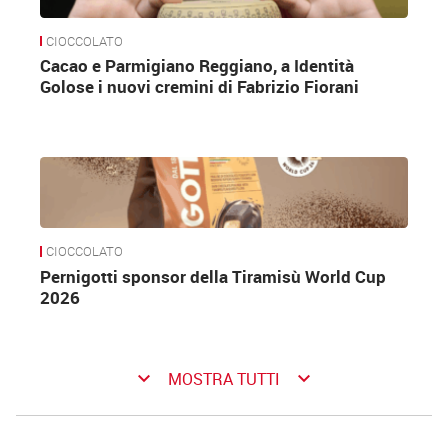
CIOCCOLATO
Cacao e Parmigiano Reggiano, a Identità
Golose i nuovi cremini di Fabrizio Fiorani
CIOCCOLATO
Pernigotti sponsor della Tiramisù World Cup
2026
keyboard_arrow_down
keyboard_arrow_down
MOSTRA TUTTI