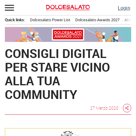
Passa
Login
al
contenuto
Quick links:
Dolcesalato Power List
Dolcesalato Awards 2027
Abbona
Menu principale
CONSIGLI DIGITAL
PER STARE VICINO
ALLA TUA
COMMUNITY
27 Marzo 2020
share