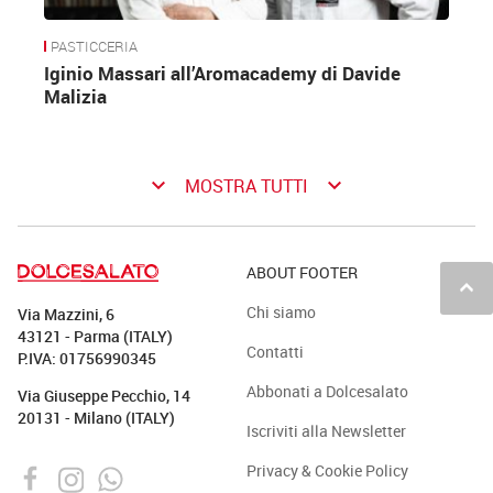
PASTICCERIA
Iginio Massari all’Aromacademy di Davide
Malizia
keyboard_arrow_down
keyboard_arrow_down
MOSTRA TUTTI
ABOUT FOOTER
keyboard_arrow_up
Chi siamo
Via Mazzini, 6
43121 - Parma (ITALY)
Contatti
P.IVA: 01756990345
Abbonati a Dolcesalato
Via Giuseppe Pecchio, 14
20131 - Milano (ITALY)
Iscriviti alla Newsletter
Privacy & Cookie Policy