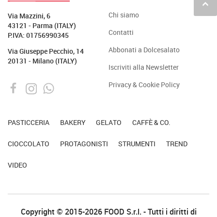
keyboard_arrow_up
Chi siamo
Via Mazzini, 6
43121 - Parma (ITALY)
Contatti
P.IVA: 01756990345
Abbonati a Dolcesalato
Via Giuseppe Pecchio, 14
20131 - Milano (ITALY)
Iscriviti alla Newsletter
Privacy & Cookie Policy
PASTICCERIA
BAKERY
GELATO
CAFFÈ & CO.
CIOCCOLATO
PROTAGONISTI
STRUMENTI
TREND
VIDEO
Copyright © 2015-2026 FOOD S.r.l. - Tutti i diritti di