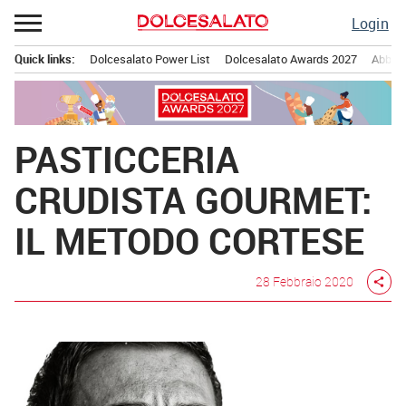
Passa
Login
al
contenuto
Quick links:
Dolcesalato Power List
Dolcesalato Awards 2027
Abbona
Menu principale
PASTICCERIA
CRUDISTA GOURMET:
IL METODO CORTESE
28 Febbraio 2020
share