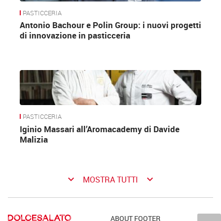
PASTICCERIA
Antonio Bachour e Polin Group: i nuovi progetti
di innovazione in pasticceria
PASTICCERIA
Iginio Massari all’Aromacademy di Davide
Malizia
keyboard_arrow_down
keyboard_arrow_down
MOSTRA TUTTI
ABOUT FOOTER