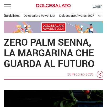
Passa
Login
al
contenuto
Quick links:
Dolcesalato Power List
Dolcesalato Awards 2027
Abbona
Menu principale
ZERO PALM SENNA,
LA MARGARINA CHE
GUARDA AL FUTURO
26 Febbraio 2020
share