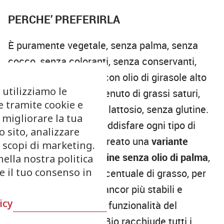
PERCHE’ PREFERIRLA
È puramente vegetale, senza palma, senza
cocco, senza coloranti, senza conservanti,
senza grassi animali, con olio di girasole alto
 utilizziamo le
oleico, è a basso contenuto di grassi saturi,
e tramite cookie e
non idrogenato, senza lattosio, senza glutine.
 migliorare la tua
Senna, nell’ottica di soddisfare ogni tipo di
 sito, analizzare
consumatore, ha poi creato una
variante
r scopi di marketing.
biologica delle margarine senza olio di palma
,
nella nostra politica
re il tuo consenso in
con una maggiore percentuale di grasso, per
rendere le margarine ancor più stabili e
icy
garantire una perfetta funzionalità del
prodotto. ZERO-Palm Bio racchiude tutti i