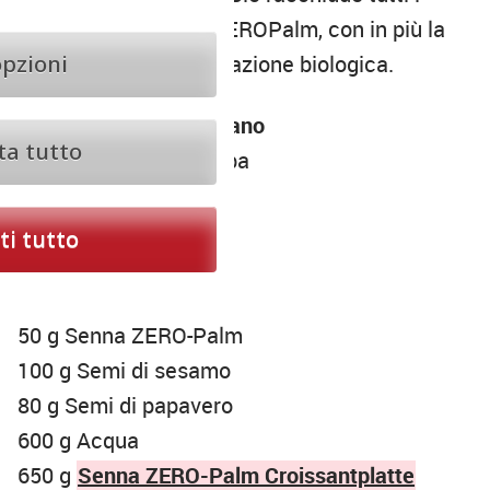
vantaggi della linea ZEROPalm, con in più la
opzioni
garanzia della certificazione biologica.
Ricetta
Croissant Vegano
ta tutto
1000 g Farina Manitoba
20 g Sale
15 g Miglioratore
i tutto
200 g Zucchero
40 g Lievito di birra
50 g Senna ZERO-Palm
100 g Semi di sesamo
80 g Semi di papavero
600 g Acqua
650 g
Senna ZERO-Palm Croissantplatte