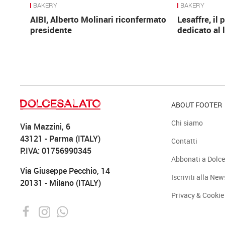
BAKERY
BAKERY
AIBI, Alberto Molinari riconfermato
Lesaffre, il
presidente
dedicato al 
ABOUT FOOTER
Chi siamo
Via Mazzini, 6
43121 - Parma (ITALY)
Contatti
P.IVA: 01756990345
Abbonati a Dolce
Via Giuseppe Pecchio, 14
Iscriviti alla New
20131 - Milano (ITALY)
Privacy & Cookie