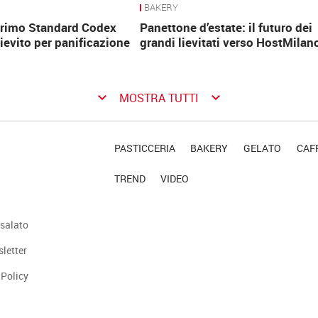
BAKERY
 primo Standard Codex
Panettone d’estate: il futuro dei
lievito per panificazione
grandi lievitati verso HostMilan
keyboard_arrow_down
keyboard_arrow_down
MOSTRA TUTTI
PASTICCERIA
BAKERY
GELATO
CAFF
TREND
VIDEO
salato
sletter
 Policy