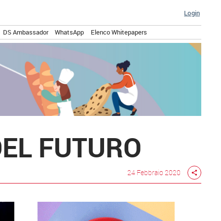
Login
DS Ambassador
WhatsApp
Elenco Whitepapers
DEL FUTURO
24 Febbraio 2020
share