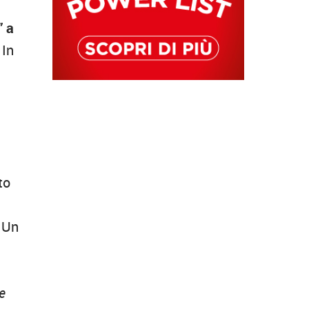
” a
 In
to
 Un
e