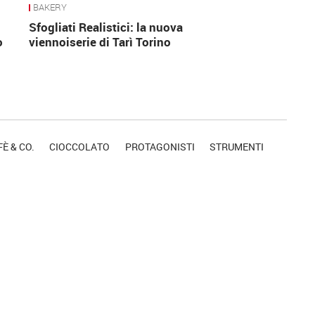
BAKERY
Sfogliati Realistici: la nuova
o
viennoiserie di Tarì Torino
È & CO.
CIOCCOLATO
PROTAGONISTI
STRUMENTI