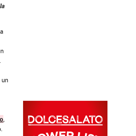
la
sa
un
.
a un
no
,
.