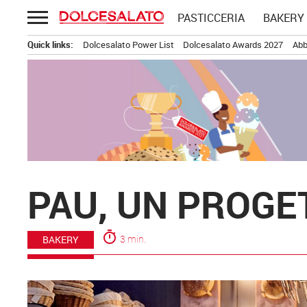
Passa
PASTICCERIA
BAKERY
al
contenuto
Quick links:
Dolcesalato Power List
Dolcesalato Awards 2027
Abb
PAU, UN PROGE
timer
3 min.
BAKERY