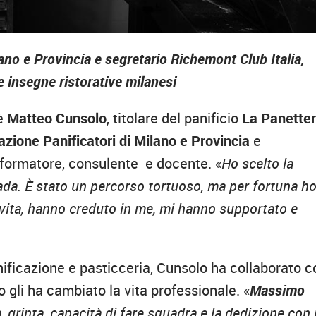
ano e Provincia e segretario Richemont Club Italia,
 insegne ristorative milanesi
 è
Matteo Cunsolo
, titolare del panificio
La Panetter
azione Panificatori di Milano e Provincia
e
 formatore, consulente e docente. «
Ho scelto la
ada. È stato un percorso tortuoso, ma per fortuna h
vita, hanno creduto in me, mi hanno supportato e
nificazione e pasticceria, Cunsolo ha collaborato c
o gli ha cambiato la vita professionale. «
Massimo
, grinta, capacità di fare squadra e la dedizione con 