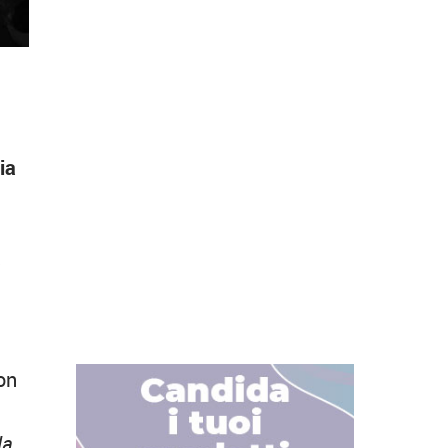
ia
o
on
la