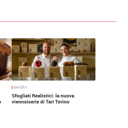
BAKERY
Sfogliati Realistici: la nuova
o
viennoiserie di Tarì Torino