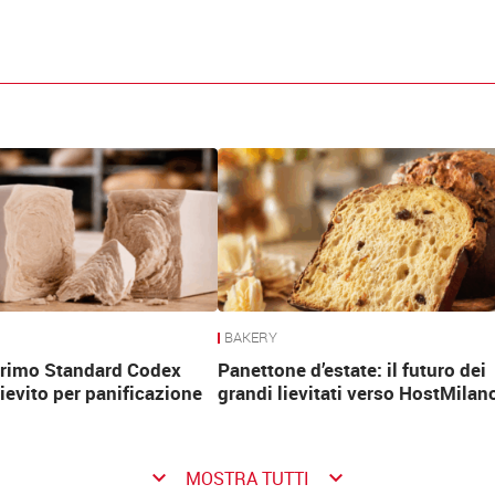
BAKERY
 primo Standard Codex
Panettone d’estate: il futuro dei
lievito per panificazione
grandi lievitati verso HostMilan
keyboard_arrow_down
keyboard_arrow_down
MOSTRA TUTTI