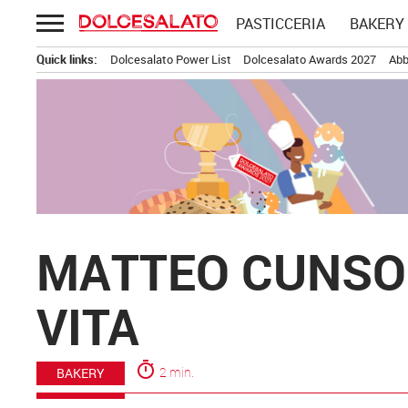
Passa
PASTICCERIA
BAKERY
al
contenuto
Quick links:
Dolcesalato Power List
Dolcesalato Awards 2027
Abb
MATTEO CUNSOL
VITA
timer
2 min.
BAKERY