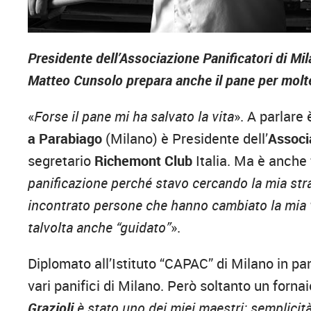
Presidente dell’Associazione Panificatori di Mil
Matteo Cunsolo prepara anche il pane per molte
«
Forse il pane mi ha salvato la vita
». A parlare
a Parabiago
(Milano) è Presidente dell’
Associ
segretario
Richemont Club
Italia. Ma è anche
panificazione perché stavo cercando la mia str
incontrato persone che hanno cambiato la mia 
talvolta anche “guidato”
».
Diplomato all’Istituto “CAPAC” di Milano in pa
vari panifici di Milano. Però soltanto un fornai
Grazioli
è stato uno dei miei maestri: semplicità