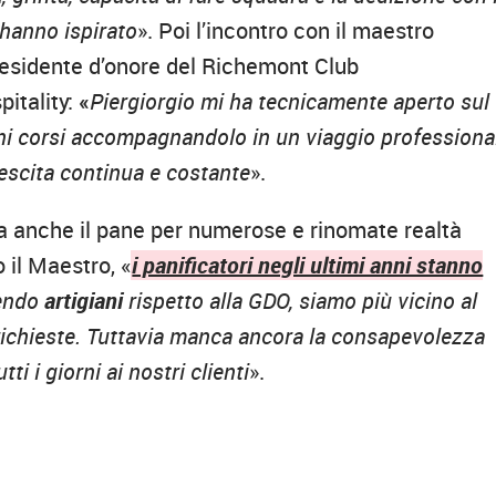
 hanno ispirato
». Poi l’incontro con il maestro
residente d’onore del Richemont Club
itality:
«
Piergiorgio
mi ha tecnicamente aperto sul
cuni corsi accompagnandolo in un viaggio professiona
rescita continua e costante
».
a anche il pane per numerose e rinomate realtà
 il Maestro, «
i panificatori negli ultimi anni stanno
sendo
artigiani
rispetto alla GDO, siamo più vicino al
o richieste. Tuttavia manca ancora la consapevolezza
i i giorni ai nostri clienti
».