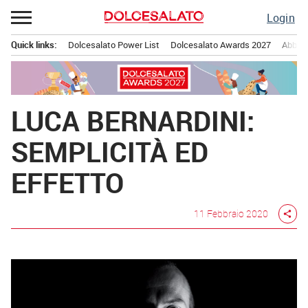
Passa
Login
al
contenuto
Quick links:
Dolcesalato Power List
Dolcesalato Awards 2027
Abbona
Menu principale
LUCA BERNARDINI:
SEMPLICITÀ ED
EFFETTO
11 Febbraio 2020
share