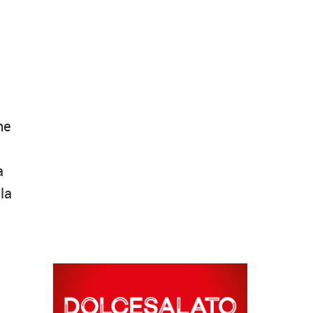
he
a
lla