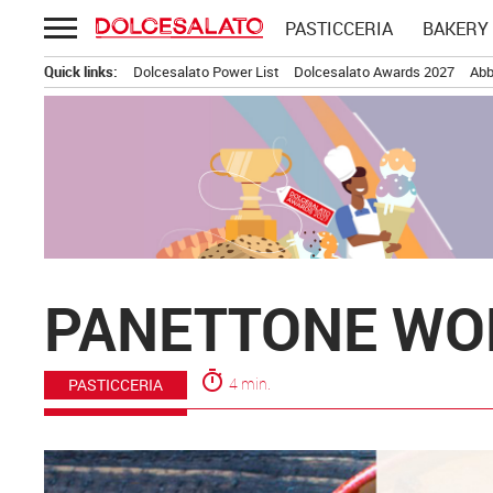
Passa
PASTICCERIA
BAKERY
al
contenuto
Quick links:
Dolcesalato Power List
Dolcesalato Awards 2027
Abb
PANETTONE WOR
timer
4 min.
PASTICCERIA