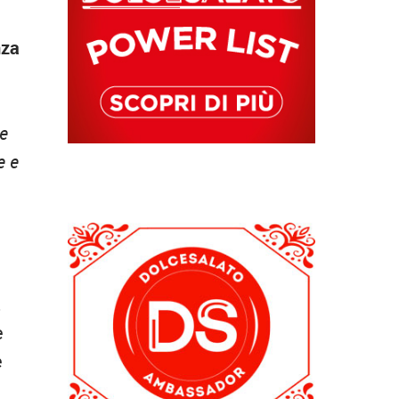
nza
te
e e
,
e
e