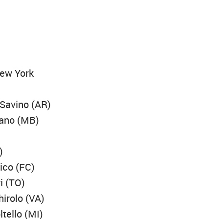
New York
 Savino (AR)
sano (MB)
)
ico (FC)
i (TO)
hirolo (VA)
tello (MI)