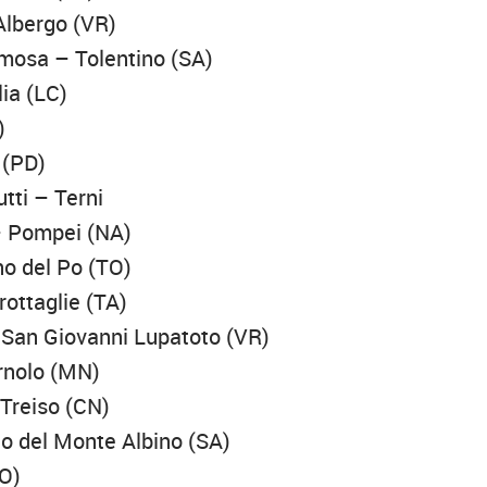
Albergo (VR)
mosa – Tolentino (SA)
ia (LC)
)
 (PD)
tti – Terni
– Pompei (NA)
no del Po (TO)
ottaglie (TA)
– San Giovanni Lupatoto (VR)
rnolo (MN)
Treiso (CN)
o del Monte Albino (SA)
PO)