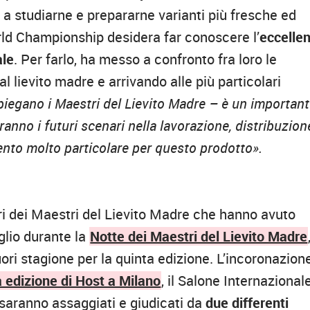
o a studiarne e prepararne varianti più fresche ed
rld Championship desidera far conoscere l’
eccelle
ale
. Per farlo, ha messo a confronto fra loro le
al lievito madre e arrivando alle più particolari
egano i Maestri del Lievito Madre – è un importan
anno i futuri scenari nella lavorazione, distribuzion
to molto particolare per questo prodotto».
bri dei Maestri del Lievito Madre che hanno avuto
uglio durante la
Notte dei Maestri del Lievito Madre
ori stagione per la quinta edizione. L’incoronazion
 edizione di Host a Milano
, il Salone Internazional
i saranno assaggiati e giudicati da
due differenti