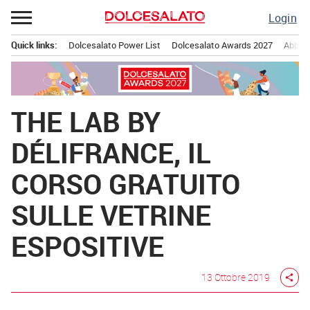
Passa
Login
al
contenuto
Quick links:
Dolcesalato Power List
Dolcesalato Awards 2027
Abbona
Menu principale
THE LAB BY
DÉLIFRANCE, IL
CORSO GRATUITO
SULLE VETRINE
ESPOSITIVE
13 Ottobre 2019
share