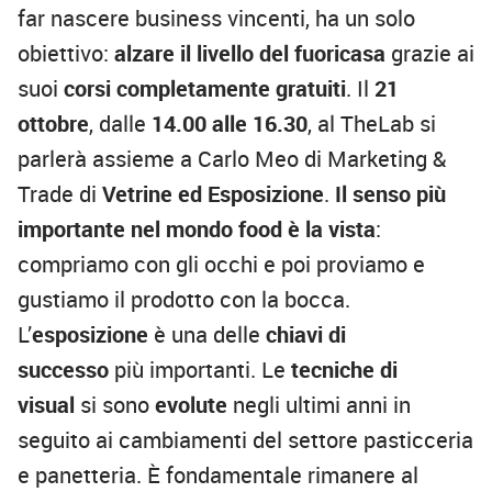
far nascere business vincenti, ha un solo
obiettivo:
alzare il livello del fuoricasa
grazie ai
suoi
corsi completamente gratuiti
. Il
21
ottobre
, dalle
14.00 alle 16.30
, al TheLab si
parlerà assieme a Carlo Meo di Marketing &
Trade di
Vetrine ed Esposizione
.
Il senso più
importante nel mondo food è la vista
:
compriamo con gli occhi e poi proviamo e
gustiamo il prodotto con la bocca.
L’
esposizione
è una delle
chiavi di
successo
più importanti. Le
tecniche di
visual
si sono
evolute
negli ultimi anni in
seguito ai cambiamenti del settore pasticceria
e panetteria. È fondamentale rimanere al