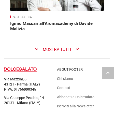
PASTICCERIA
Iginio Massari all’Aromacademy di Davide
Malizia
keyboard_arrow_down
keyboard_arrow_down
MOSTRA TUTTI
ABOUT FOOTER
keyboard_arrow_up
Chi siamo
Via Mazzini, 6
43121 - Parma (ITALY)
Contatti
P.IVA: 01756990345
Abbonati a Dolcesalato
Via Giuseppe Pecchio, 14
20131 - Milano (ITALY)
Iscriviti alla Newsletter