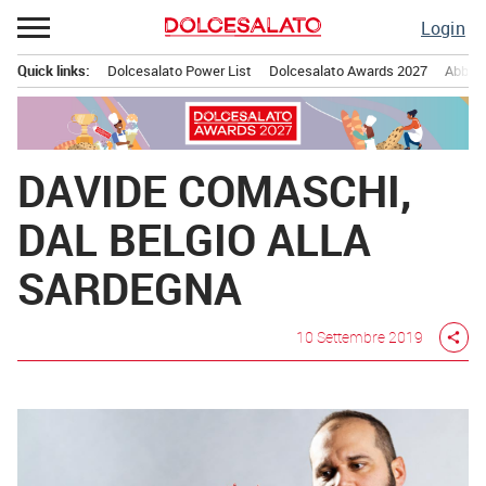
Passa
Login
al
contenuto
Quick links:
Dolcesalato Power List
Dolcesalato Awards 2027
Abbona
Menu principale
DAVIDE COMASCHI,
DAL BELGIO ALLA
SARDEGNA
10 Settembre 2019
share