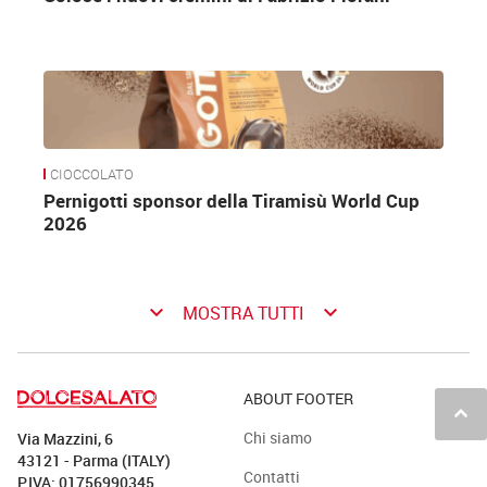
CIOCCOLATO
Pernigotti sponsor della Tiramisù World Cup
2026
keyboard_arrow_down
keyboard_arrow_down
MOSTRA TUTTI
ABOUT FOOTER
keyboard_arrow_up
Chi siamo
Via Mazzini, 6
43121 - Parma (ITALY)
Contatti
P.IVA: 01756990345