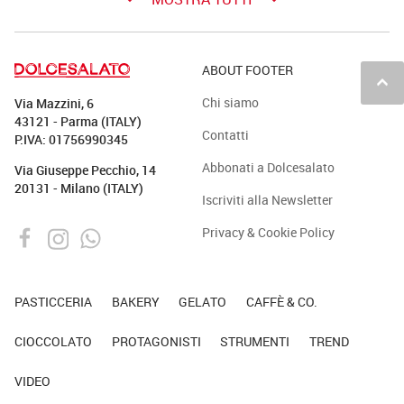
ABOUT FOOTER
keyboard_arrow_up
Chi siamo
Via Mazzini, 6
43121 - Parma (ITALY)
Contatti
P.IVA: 01756990345
Abbonati a Dolcesalato
Via Giuseppe Pecchio, 14
20131 - Milano (ITALY)
Iscriviti alla Newsletter
Privacy & Cookie Policy
PASTICCERIA
BAKERY
GELATO
CAFFÈ & CO.
CIOCCOLATO
PROTAGONISTI
STRUMENTI
TREND
VIDEO