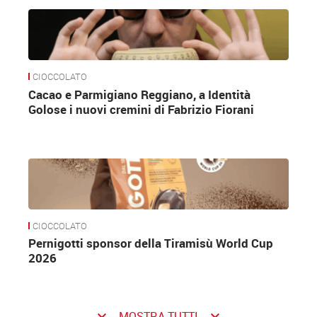
CIOCCOLATO
Cacao e Parmigiano Reggiano, a Identità
Golose i nuovi cremini di Fabrizio Fiorani
CIOCCOLATO
Pernigotti sponsor della Tiramisù World Cup
2026
keyboard_arrow_down
keyboard_arrow_down
MOSTRA TUTTI