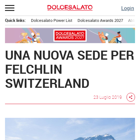
Passa
Login
al
contenuto
Quick links:
Dolcesalato Power List
Dolcesalato Awards 2027
Abbona
Menu principale
UNA NUOVA SEDE PER
FELCHLIN
SWITZERLAND
23 Luglio 2019
share