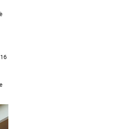
 è
,
 16
te