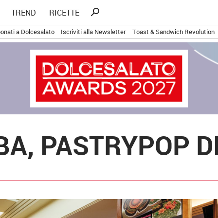
Ricerca
search
TREND
RICETTE
per:
onati a Dolcesalato
Iscriviti alla Newsletter
Toast & Sandwich Revolution
A, PASTRYPOP D