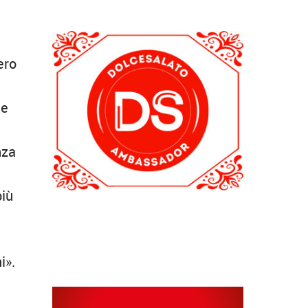
ero
le
nza
più
i».