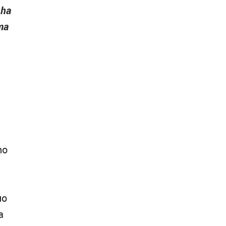
 ha
ima
no
uo
a