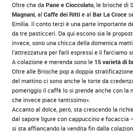
Oltre che da
Pane e Cioccolato
, le brioche di
Magnani
, al
Caffe dei Ritti
e al
Bar La Croce
se
Emilia. Il conto terzi è una parte importante d
da tre pasticceri. Da qui escono sia le proposte
invece, sono una chicca della domenica matt
l’attrezzatura per farli espressi e li farciamo
A colazione e merenda sono le
15 varietà di b
Oltre alle Brioche pop a doppia stratificazion
del mattino ci sono anche le torte da credenza
pomeriggio il caffè lo si prende anche con la
che invece piace tantissimo».
Accanto al dolce, però, sta crescendo la rich
dal sapore ligure con cappuccino e focaccia 
si sta affiancando la vendita fin dalla colazion