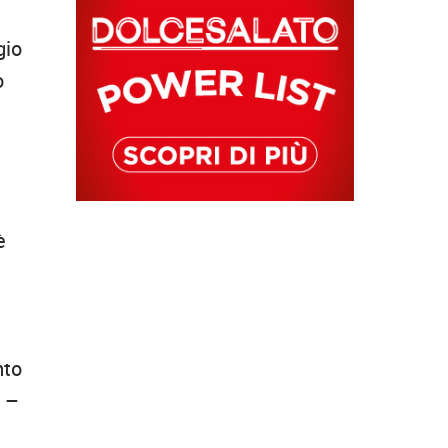
gio
o
è
nto
» –