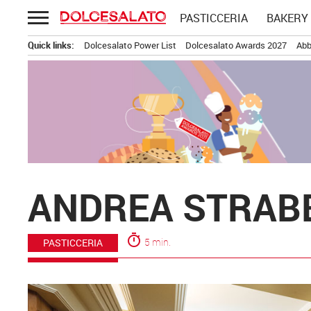
Passa
PASTICCERIA
BAKERY
al
contenuto
Quick links:
Dolcesalato Power List
Dolcesalato Awards 2027
Abb
ANDREA STRABB
timer
5 min.
PASTICCERIA