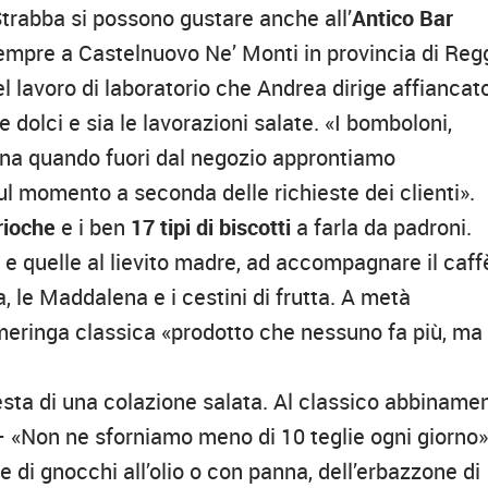
 Strabba si possono gustare anche all’
Antico Bar
mpre a Castelnuovo Ne’ Monti in provincia di Reg
el lavoro di laboratorio che Andrea dirige affiancat
 dolci e sia le lavorazioni salate. «I bomboloni,
ina quando fuori dal negozio approntiamo
 sul momento a seconda delle richieste dei clienti».
rioche
e i ben
17 tipi di biscotti
a farla da padroni.
e e quelle al lievito madre, ad accompagnare il caff
, le Maddalena e i cestini di frutta. A metà
 meringa classica «prodotto che nessuno fa più, ma
iesta di una colazione salata. Al classico abbiname
– «Non ne sforniamo meno di 10 teglie ogni giorno
e di gnocchi all’olio o con panna, dell’erbazzone di