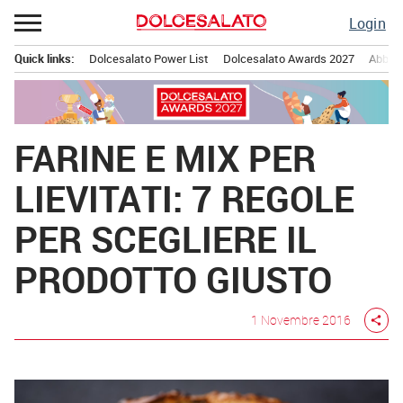
Passa
Login
al
contenuto
Quick links:
Dolcesalato Power List
Dolcesalato Awards 2027
Abbona
Menu principale
FARINE E MIX PER
LIEVITATI: 7 REGOLE
PER SCEGLIERE IL
PRODOTTO GIUSTO
1 Novembre 2016
share