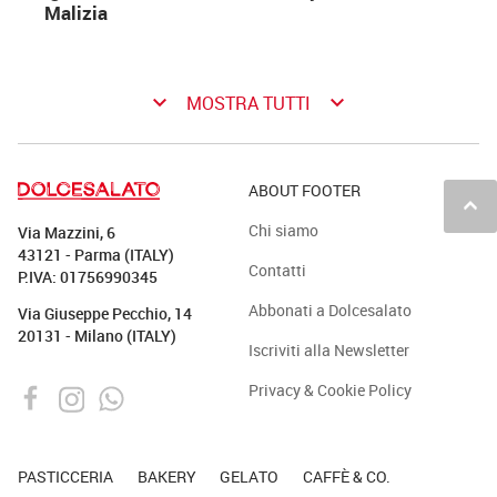
Malizia
keyboard_arrow_down
keyboard_arrow_down
MOSTRA TUTTI
ABOUT FOOTER
keyboard_arrow_up
Chi siamo
Via Mazzini, 6
43121 - Parma (ITALY)
Contatti
P.IVA: 01756990345
Abbonati a Dolcesalato
Via Giuseppe Pecchio, 14
20131 - Milano (ITALY)
Iscriviti alla Newsletter
Privacy & Cookie Policy
PASTICCERIA
BAKERY
GELATO
CAFFÈ & CO.